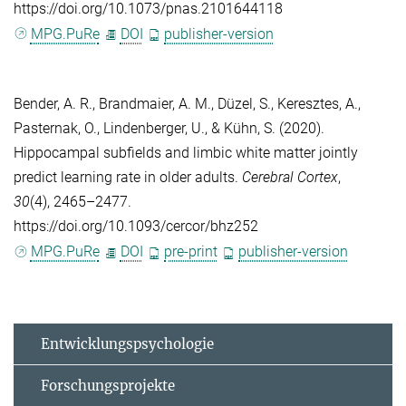
https://doi.org/10.1073/pnas.2101644118
MPG.PuRe
DOI
publisher-version
Bender, A. R.
,
Brandmaier, A. M.
,
Düzel, S.
,
Keresztes, A.
,
Pasternak, O.
,
Lindenberger, U.
, &
Kühn, S.
(2020).
Hippocampal subfields and limbic white matter jointly
predict learning rate in older adults.
Cerebral Cortex
,
30
(4), 2465–2477.
https://doi.org/10.1093/cercor/bhz252
MPG.PuRe
DOI
pre-print
publisher-version
Entwicklungspsychologie
Forschungsprojekte