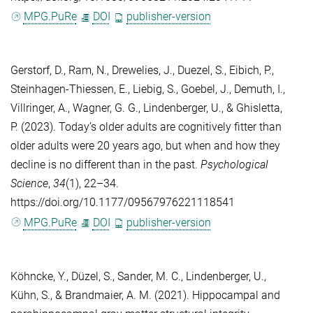
MPG.PuRe
DOI
publisher-version
Gerstorf, D.
,
Ram, N.
,
Drewelies, J.
,
Duezel, S.
,
Eibich, P.
,
Steinhagen-Thiessen, E.
,
Liebig, S.
,
Goebel, J.
,
Demuth, I.
,
Villringer, A.
,
Wagner, G. G.
,
Lindenberger, U.
, &
Ghisletta,
P.
(2023). Today’s older adults are cognitively fitter than
older adults were 20 years ago, but when and how they
decline is no different than in the past.
Psychological
Science
,
34
(1), 22–34.
https://doi.org/10.1177/09567976221118541
MPG.PuRe
DOI
publisher-version
Köhncke, Y.
,
Düzel, S.
,
Sander, M. C.
,
Lindenberger, U.
,
Kühn, S.
, &
Brandmaier, A. M.
(2021). Hippocampal and