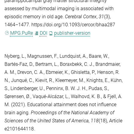
parahippocampal gray matter structural integrity
assessed by multimodal imaging is associated with
episodic memory in old age.
Cerebral Cortex
,
31
(3),
1464–1477. https://doi.org/10.1093/cercor/bhaa287
MPG.PuRe
DOI
publisher-version
Nyberg, L.
,
Magnussen, F.
,
Lundquist, A.
,
Baare, W.
,
Bartés-Faz, D.
,
Bertram, L.
,
Boraxbekk, C. J.
,
Brandmaier,
A. M.
,
Drevon, C. A.
,
Ebmeier, K.
,
Ghisletta, P.
,
Henson, R.
N.
,
Junqué, C.
,
Kievit, R.
,
Kleemeyer, M.
,
Knights, E.
,
Kühn,
S.
,
Lindenberger, U.
,
Penninx, B. W. J. H.
,
Pudas, S.
,
Sørensen, Ø.
,
Vaqué-Alcázar, L.
,
Walhovd, K. B.
, &
Fjell, A.
M.
(2021). Educational attainment does not influence
brain aging.
Proceedings of the National Academy of
Sciences of the United States of America
,
118
(18), Article
e2101644118.