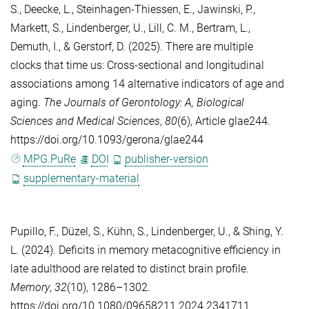
S.
,
Deecke, L.
,
Steinhagen-Thiessen, E.
,
Jawinski, P.
,
Markett, S.
,
Lindenberger, U.
,
Lill, C. M.
,
Bertram, L.
,
Demuth, I.
, &
Gerstorf, D.
(2025). There are multiple
clocks that time us: Cross-sectional and longitudinal
associations among 14 alternative indicators of age and
aging.
The Journals of Gerontology: A, Biological
Sciences and Medical Sciences
,
80
(6), Article glae244.
https://doi.org/10.1093/gerona/glae244
MPG.PuRe
DOI
publisher-version
supplementary-material
Pupillo, F.
,
Düzel, S.
,
Kühn, S.
,
Lindenberger, U.
, &
Shing, Y.
L.
(2024). Deficits in memory metacognitive efficiency in
late adulthood are related to distinct brain profile.
Memory
,
32
(10), 1286–1302.
https://doi.org/10.1080/09658211.2024.2341711