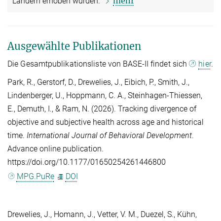
mehr
Ländern erhoben wurden.
Ausgewählte Publikationen
Die Gesamtpublikationsliste von BASE-II findet sich
hier
.
Park, R.
,
Gerstorf, D.
,
Drewelies, J.
,
Eibich, P.
,
Smith, J.
,
Lindenberger, U.
,
Hoppmann, C. A.
,
Steinhagen-Thiessen,
E.
,
Demuth, I.
, &
Ram, N.
(2026). Tracking divergence of
objective and subjective health across age and historical
time.
International Journal of Behavioral Development
.
Advance online publication.
https://doi.org/10.1177/01650254261446800
MPG.PuRe
DOI
Drewelies, J.
,
Homann, J.
,
Vetter, V. M.
,
Duezel, S.
,
Kühn,