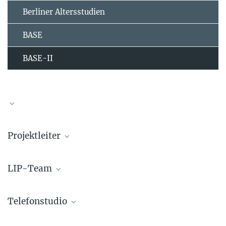
Berliner Altersstudien
BASE
BASE-II
Berliner Altersstudie II
Projektleiter
Ausführliche Information finden Sie auf der Website der Studie.
Ulman Lindenberger
LIP-Team
Kirsten Becker
Telefonstudio
Martin Becker