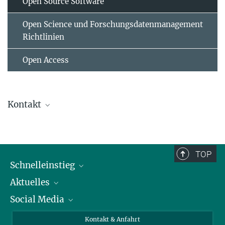
Open Source Software
Open Science und Forschungsdatenmanagement
Richtlinien
Open Access
Kontakt
Maike Kleemeyer
Koordinator*in Forschungsdatenmanagement
rdm@mpib-berlin.mpg.de
TOP
Schnelleinstieg
Aktuelles
Personen
Social Media
Pressebereich
Stellenangebote
Studienteilnahme
Veranstaltungen
Bluesky
Kontakt & Anfahrt