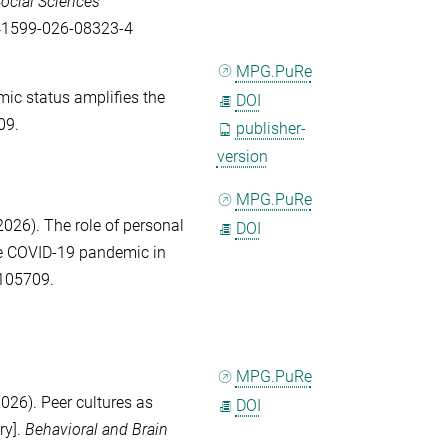
ocial Sciences
/s41599-026-08323-4
MPG.PuRe
ic status amplifies the
DOI
09.
publisher-
version
MPG.PuRe
026). The role of personal
DOI
he COVID-19 pandemic in
e 105709.
MPG.PuRe
026). Peer cultures as
DOI
ry].
Behavioral and Brain