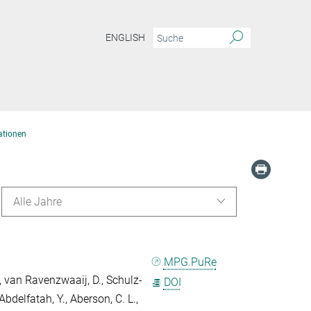
ENGLISH
ationen
Alle Jahre
MPG.PuRe
,
van Ravenzwaaij, D.
,
Schulz-
DOI
Abdelfatah, Y.
,
Aberson, C. L.
,