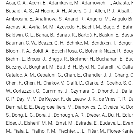
Acar, O. A.
,
Acem, E.
,
Adamkovic, M.
,
Adamovich, T.
,
Adiasto, 
Busaidi, A. S.
,
Al-Hoorie, A. H.
,
Albers, C. J.
,
Allen, P. J.
,
Alsalti, 
Ambrosini, E.
,
Anafinova, S.
,
Anand, R.
,
Angerer, M.
,
Angulo-Br
Arenas, A.
,
Aviña, M. M.
,
Azevedo, F.
,
Bachl, M.
,
Bago, B.
,
Bahní
Baldwin, C. L.
,
Banai, B.
,
Banas, K.
,
Bartoš, F.
,
Baskin, E.
,
Basti
Bauman, C. W.
,
Beazer, Q. H.
,
Behnke, M.
,
Bendixen, T.
,
Berger,
Bloom, P. A.
,
Boldt, A.
,
Bosch-Rosa, C.
,
Botvinik-Nezer, R.
,
Bouy
Brehm, L.
,
Breuer, J.
,
Briggs, R.
,
Brohmer, H.
,
Buchanan, E.
,
Buc
Buczny, J.
,
Burghart, M.
,
Butt, B. H.
,
Byrd, N.
,
Cafarelli, V.
,
Calla
Cataldo, A. M.
,
Cepaluni, G.
,
Chan, E.
,
Chandler, J. J.
,
Chang, C
Chen, F.
,
Chen, H.
,
Chirkov, V.
,
Cialfi, D.
,
Clarke, B.
,
Coelho, S. G.
W.
,
Corlazzoli, G.
,
Cummins, J.
,
Czymara, C.
,
D'hondt, J.
,
Dalla
C. P.
,
Day, M. V.
,
De Keyzer, F.
,
de Leeuw, J. R.
,
de Vries, T. R.
,
De
Demiral, E. E.
,
Desgroseilliers, M.
,
Dianovics, D.
,
Diveica, V.
,
Do
S.
,
Dong, L. C.
,
Dora, J.
,
Dorrough, A. R.
,
Dreber, A.
,
Du, H.
,
Edlun
Elder, J.
,
Elsherif, M. M.
,
Ernst, M.
,
Estrada, E.
,
Eudave, L.
,
Evans
M.
,
Fiala, L.
,
Fialho, F. M.
,
Fiechter, J. L.
,
Fišar, M.
,
Flores-Kanter