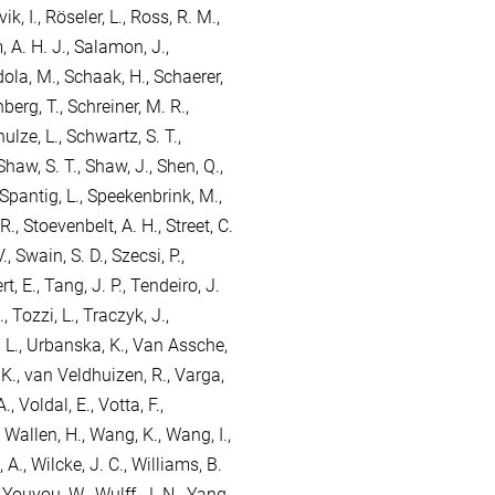
ik, I.
,
Röseler, L.
,
Ross, R. M.
,
 A. H. J.
,
Salamon, J.
,
ola, M.
,
Schaak, H.
,
Schaerer,
berg, T.
,
Schreiner, M. R.
,
ulze, L.
,
Schwartz, S. T.
,
Shaw, S. T.
,
Shaw, J.
,
Shen, Q.
,
Spantig, L.
,
Speekenbrink, M.
,
R.
,
Stoevenbelt, A. H.
,
Street, C.
.
,
Swain, S. D.
,
Szecsi, P.
,
rt, E.
,
Tang, J. P.
,
Tendeiro, J.
.
,
Tozzi, L.
,
Traczyk, J.
,
 L.
,
Urbanska, K.
,
Van Assche,
 K.
,
van Veldhuizen, R.
,
Varga,
A.
,
Voldal, E.
,
Votta, F.
,
,
Wallen, H.
,
Wang, K.
,
Wang, I.
,
 A.
,
Wilcke, J. C.
,
Williams, B.
,
Youyou, W.
,
Wulff, J. N.
,
Yang,