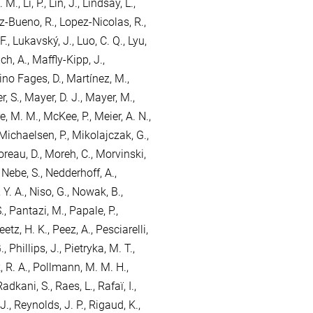
. M.
,
Li, P.
,
Lin, J.
,
Lindsay, L.
,
z-Bueno, R.
,
Lopez-Nicolas, R.
,
F.
,
Lukavský, J.
,
Luo, C. Q.
,
Lyu,
h, A.
,
Maffly-Kipp, J.
,
no Fages, D.
,
Martínez, M.
,
, S.
,
Mayer, D. J.
,
Mayer, M.
,
e, M. M.
,
McKee, P.
,
Meier, A. N.
,
Michaelsen, P.
,
Mikolajczak, G.
,
reau, D.
,
Moreh, C.
,
Morvinski,
,
Nebe, S.
,
Nedderhoff, A.
,
 Y. A.
,
Niso, G.
,
Nowak, B.
,
.
,
Pantazi, M.
,
Papale, P.
,
eetz, H. K.
,
Peez, A.
,
Pesciarelli,
.
,
Phillips, J.
,
Pietryka, M. T.
,
 R. A.
,
Pollmann, M. M. H.
,
Radkani, S.
,
Raes, L.
,
Rafaï, I.
,
J.
,
Reynolds, J. P.
,
Rigaud, K.
,