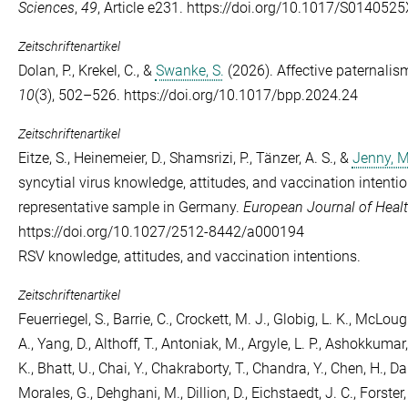
Sciences
,
49
, Article e231. https://doi.org/10.1017/S01405
Zeitschriftenartikel
Dolan, P.
,
Krekel, C.
, &
Swanke, S.
(2026). Affective paternalis
10
(3), 502–526. https://doi.org/10.1017/bpp.2024.24
Zeitschriftenartikel
Eitze, S.
,
Heinemeier, D.
,
Shamsrizi, P.
,
Tänzer, A. S.
, &
Jenny, M
syncytial virus knowledge, attitudes, and vaccination intentio
representative sample in Germany.
European Journal of Heal
https://doi.org/10.1027/2512-8442/a000194
RSV knowledge, attitudes, and vaccination intentions.
Zeitschriftenartikel
Feuerriegel, S.
,
Barrie, C.
,
Crockett, M. J.
,
Globig, L. K.
,
McLoughl
A.
,
Yang, D.
,
Althoff, T.
,
Antoniak, M.
,
Argyle, L. P.
,
Ashokkumar,
K.
,
Bhatt, U.
,
Chai, Y.
,
Chakraborty, T.
,
Chandra, Y.
,
Chen, H.
,
Dau
Morales, G.
,
Dehghani, M.
,
Dillion, D.
,
Eichstaedt, J. C.
,
Forster,