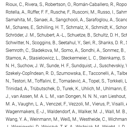
Rioux, C.
,
Rivera, S.
,
Robertson, O.
,
Román-Caballero, R.
,
Ropov
Rotella, A.
,
Rüffer, F. F.
,
Rusche, F.
,
Rusconi, M.
,
Russo, I.
,
Sahm,
Samahita, M.
,
Sanaei, A.
,
Sangchooli, A.
,
Sarafoglou, A.
,
Scand
M.
,
Schares, E.
,
Schilling, H. T.
,
Schmalz, X.
,
Schmidt, K.
,
Schon
Schröder, J. M.
,
Schubert, A.-L.
,
Schuetze, B.
,
Schultz, D. H.
,
Sch
Schwitter, N.
,
Scoggins, B.
,
Seetahul, Y.
,
Seri, R.
,
Shanks, D. R.
,
Siemroth, C.
,
Sladekova, M.
,
Somo, A.
,
Sondhi, A.
,
Sonmez, B.
,
Stamos, A.
,
Stasielowicz, L.
,
Steckermeier, L. C.
,
Steinkamp, S. 
N. H.
,
Suchow, J. W.
,
Sunde, H. F.
,
Sundquist, J.
,
Suschevskiy, V
Szekely-Copîndean, R. D.
,
Szumowska, E.
,
Tacconelli, A.
,
Talbe
N.
,
Testori, M.
,
Toffalini, E.
,
Tomašević, A.
,
Topel, S.
,
Torkkeli, L
Trinidad, A.
,
Trübutschek, D.
,
Turek, K.
,
Uhlich, M.
,
Uhlmann, E.
J.
,
van Assen, M. A. L. M.
,
van Dongen, N. N. N.
,
van Lieshout,
M. A.
,
Vaughn, L. A.
,
Venczel, F.
,
Vezzoli, M.
,
Vierus, P.
,
Visalli, 
Wagenmakers, E.-J.
,
Waldendorf, A.
,
Walker, M. J.
,
Wall, M. B.
Wang, Y. A.
,
Weinmann, M.
,
Weiß, M.
,
Westheide, C.
,
Wichman,
J.
,
Wisniewski, D.
,
Woiczyk, T. K. A.
,
Woźniak, M.
,
Wright, J. D.