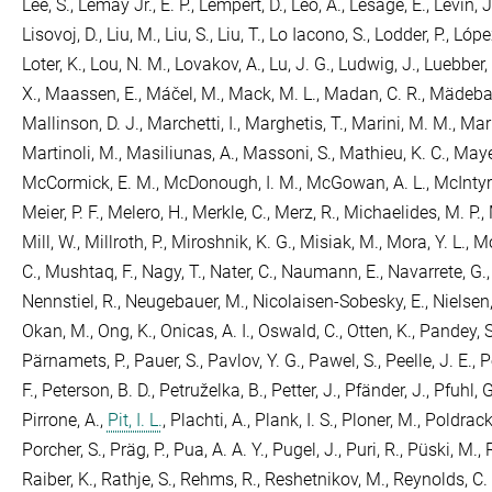
Lee, S.
,
Lemay Jr., E. P.
,
Lempert, D.
,
Leo, A.
,
Lesage, E.
,
Levin, J
Lisovoj, D.
,
Liu, M.
,
Liu, S.
,
Liu, T.
,
Lo Iacono, S.
,
Lodder, P.
,
Lópe
Loter, K.
,
Lou, N. M.
,
Lovakov, A.
,
Lu, J. G.
,
Ludwig, J.
,
Luebber, 
X.
,
Maassen, E.
,
Máčel, M.
,
Mack, M. L.
,
Madan, C. R.
,
Mädebac
Mallinson, D. J.
,
Marchetti, I.
,
Marghetis, T.
,
Marini, M. M.
,
Mari
Martinoli, M.
,
Masiliunas, A.
,
Massoni, S.
,
Mathieu, K. C.
,
Mayer
McCormick, E. M.
,
McDonough, I. M.
,
McGowan, A. L.
,
McIntyr
Meier, P. F.
,
Melero, H.
,
Merkle, C.
,
Merz, R.
,
Michaelides, M. P.
,
Mill, W.
,
Millroth, P.
,
Miroshnik, K. G.
,
Misiak, M.
,
Mora, Y. L.
,
Mo
C.
,
Mushtaq, F.
,
Nagy, T.
,
Nater, C.
,
Naumann, E.
,
Navarrete, G.
Nennstiel, R.
,
Neugebauer, M.
,
Nicolaisen-Sobesky, E.
,
Nielsen,
Okan, M.
,
Ong, K.
,
Onicas, A. I.
,
Oswald, C.
,
Otten, K.
,
Pandey, S
Pärnamets, P.
,
Pauer, S.
,
Pavlov, Y. G.
,
Pawel, S.
,
Peelle, J. E.
,
P
F.
,
Peterson, B. D.
,
Petruželka, B.
,
Petter, J.
,
Pfänder, J.
,
Pfuhl, G
Pirrone, A.
,
Pit, I. L.
,
Plachti, A.
,
Plank, I. S.
,
Ploner, M.
,
Poldrack,
Porcher, S.
,
Präg, P.
,
Pua, A. A. Y.
,
Pugel, J.
,
Puri, R.
,
Püski, M.
,
Raiber, K.
,
Rathje, S.
,
Rehms, R.
,
Reshetnikov, M.
,
Reynolds, C. 