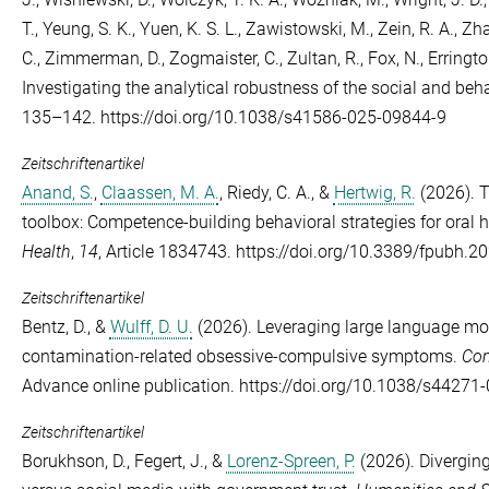
T.
,
Yeung, S. K.
,
Yuen, K. S. L.
,
Zawistowski, M.
,
Zein, R. A.
,
Zha
C.
,
Zimmerman, D.
,
Zogmaister, C.
,
Zultan, R.
,
Fox, N.
,
Erringto
Investigating the analytical robustness of the social and beh
135–142. https://doi.org/10.1038/s41586-025-09844-9
Zeitschriftenartikel
Anand, S.
,
Claassen, M. A.
,
Riedy, C. A.
, &
Hertwig, R.
(2026). T
toolbox: Competence-building behavioral strategies for oral 
Health
,
14
, Article 1834743. https://doi.org/10.3389/fpubh.
Zeitschriftenartikel
Bentz, D.
, &
Wulff, D. U.
(2026). Leveraging large language mod
contamination-related obsessive-compulsive symptoms.
Com
Advance online publication. https://doi.org/10.1038/s44271
Zeitschriftenartikel
Borukhson, D.
,
Fegert, J.
, &
Lorenz-Spreen, P.
(2026). Diverging