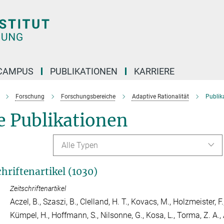
CAMPUS
PUBLIKATIONEN
KARRIERE
Forschung
Forschungsbereiche
Adaptive Rationalität
Publik
e Publikationen
Alle Typen
chriftenartikel (1030)
Zeitschriftenartikel
Aczel, B.
,
Szaszi, B.
,
Clelland, H. T.
,
Kovacs, M.
,
Holzmeister, F.
Kümpel, H.
,
Hoffmann, S.
,
Nilsonne, G.
,
Kosa, L.
,
Torma, Z. A.
,