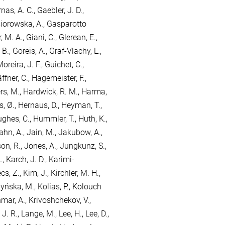
nas, A. C.
,
Gaebler, J. D.
,
iorowska, A.
,
Gasparotto
, M. A.
,
Giani, C.
,
Glerean, E.
,
 B.
,
Goreis, A.
,
Graf-Vlachy, L.
,
oreira, J. F.
,
Guichet, C.
,
ffner, C.
,
Hagemeister, F.
,
rs, M.
,
Hardwick, R. M.
,
Harma,
, Ø.
,
Hernaus, D.
,
Heyman, T.
,
ghes, C.
,
Hummler, T.
,
Huth, K.
,
ahn, A.
,
Jain, M.
,
Jakubow, A.
,
on, R.
,
Jones, A.
,
Jungkunz, S.
,
.
,
Karch, J. D.
,
Karimi-
cs, Z.
,
Kim, J.
,
Kirchler, M. H.
,
yńska, M.
,
Kolias, P.
,
Kolouch
mar, A.
,
Krivoshchekov, V.
,
J. R.
,
Lange, M.
,
Lee, H.
,
Lee, D.
,