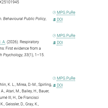
25X25101945
MPG.PuRe
m.
Behavioural Public Policy
,
DOI
MPG.PuRe
. A.
(2026). Respiratory
DOI
ns: First evidence from a
th Psychology
,
33
(1), 1–15.
MPG.PuRe
in, K. L.
,
Mirea, D.-M.
,
Spirling,
DOI
 A.
,
Atari, M.
,
Bailey, H.
,
Bauer,
mé III, H.
,
De Francisci
 K.
,
Geissler, D.
,
Gray, K.
,