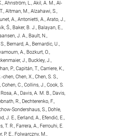
K.
,
Ahnström, L.
,
Akil, A. M.
,
Al-
T.
,
Altman, M.
,
Alzahawi, S.
,
unet, A.
,
Antonietti, A.
,
Arato, J.
,
k, Š.
,
Baker, B. J.
,
Balayan, E.
,
aansen, J. A.
,
Bault, N.
,
 S.
,
Bernard, A.
,
Bernardic, U.
,
amourn, A.
,
Bozkurt, O.
,
kenmaier, J.
,
Buckley, J.
,
han, P.
,
Capitán, T.
,
Carriere, K.
,
.-chen
,
Chen, X.
,
Chen, S. S.
,
,
Cohen, C.
,
Collins, J.
,
Cook, S.
 Rosa, A.
,
Davis, A. M. B.
,
Davis,
bnath, R.
,
Dechterenko, F.
,
chow-Sondershaus, S.
,
Dohle,
d, J. E.
,
Eerland, A.
,
Efendić, E.
,
, T. R.
,
Farrera, A.
,
Ferrouhi, E.
, P. E.
,
Folwarczny, M.
,