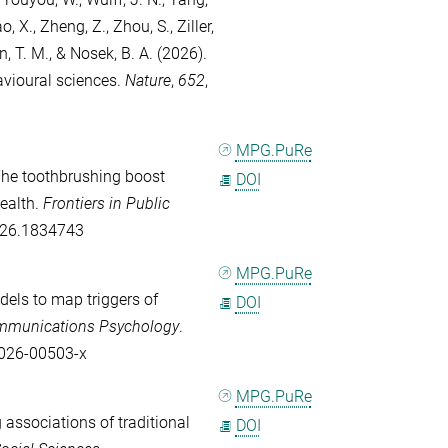
o, X.
,
Zheng, Z.
,
Zhou, S.
,
Ziller,
n, T. M.
, &
Nosek, B. A.
(2026).
avioural sciences.
Nature
,
652
,
MPG.PuRe
he toothbrushing boost
DOI
health.
Frontiers in Public
2026.1834743
MPG.PuRe
els to map triggers of
DOI
munications Psychology
.
-026-00503-x
MPG.PuRe
 associations of traditional
DOI