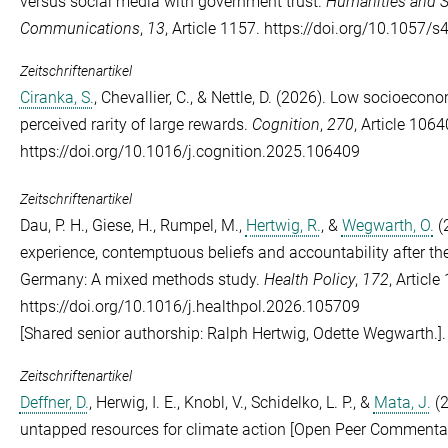
versus social media with government trust.
Humanities and S
Communications
,
13
, Article 1157. https://doi.org/10.1057
Zeitschriftenartikel
Ciranka, S.
,
Chevallier, C.
, &
Nettle, D.
(2026). Low socioeconom
perceived rarity of large rewards.
Cognition
,
270
, Article 1064
https://doi.org/10.1016/j.cognition.2025.106409
Zeitschriftenartikel
Dau, P. H.
,
Giese, H.
,
Rumpel, M.
,
Hertwig, R.
, &
Wegwarth, O.
(2
experience, contemptuous beliefs and accountability after t
Germany: A mixed methods study.
Health Policy
,
172
, Articl
https://doi.org/10.1016/j.healthpol.2026.105709
[Shared senior authorship: Ralph Hertwig, Odette Wegwarth.].
Zeitschriftenartikel
Deffner, D.
,
Herwig, I. E.
,
Knobl, V.
,
Schidelko, L. P.
, &
Mata, J.
(2
untapped resources for climate action [Open Peer Commenta