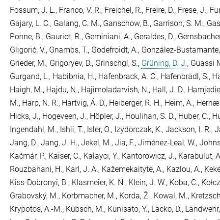
Fossum, J. L.
,
Franco, V. R.
,
Freichel, R.
,
Freire, D.
,
Frese, J.
,
Fur
Gajary, L. C.
,
Galang, C. M.
,
Ganschow, B.
,
Garrison, S. M.
,
Gas
Ponne, B.
,
Gauriot, R.
,
Geminiani, A.
,
Geraldes, D.
,
Gernsbacher
Gligorić, V.
,
Gnambs, T.
,
Godefroidt, A.
,
González-Bustamante,
Grieder, M.
,
Grigoryev, D.
,
Grinschgl, S.
,
Grüning, D. J.
,
Guassi M
Gurgand, L.
,
Habibnia, H.
,
Hafenbrack, A. C.
,
Hafenbrädl, S.
,
Hä
Haigh, M.
,
Hajdu, N.
,
Hajimoladarvish, N.
,
Hall, J. D.
,
Hamjedie
M.
,
Harp, N. R.
,
Hartvig, Á. D.
,
Heiberger, R. H.
,
Heim, A.
,
Hernæs
Hicks, J.
,
Hogeveen, J.
,
Höpler, J.
,
Houlihan, S. D.
,
Huber, C.
,
Hu
Ingendahl, M.
,
Ishii, T.
,
Isler, O.
,
Izydorczak, K.
,
Jackson, I. R.
,
J
Jang, D.
,
Jang, J. H.
,
Jekel, M.
,
Jia, F.
,
Jiménez-Leal, W.
,
Johns
Kačmár, P.
,
Kaiser, C.
,
Kalaycı, Y.
,
Kantorowicz, J.
,
Karabulut, A
Rouzbahani, H.
,
Karl, J. A.
,
Kažemekaitytė, A.
,
Kazlou, A.
,
Keke
Kiss-Dobronyi, B.
,
Klasmeier, K. N.
,
Klein, J. W.
,
Koba, C.
,
Kołcz
Grabovský, M.
,
Korbmacher, M.
,
Korda, Ž.
,
Kowal, M.
,
Kretzsch
Krypotos, A.-M.
,
Kubsch, M.
,
Kunisato, Y.
,
Lacko, D.
,
Landwehr, 