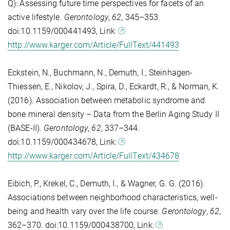
Q): Assessing future time perspectives for facets of an
active lifestyle.
Gerontology
,
62
, 345–353.
doi:10.1159/000441493, Link:
http://www.karger.com/Article/FullText/441493
Eckstein, N., Buchmann, N., Demuth, I., Steinhagen-
Thiessen, E., Nikolov, J., Spira, D., Eckardt, R., & Norman, K.
(2016). Association between metabolic syndrome and
bone mineral density – Data from the Berlin Aging Study II
(BASE-II).
Gerontology
,
62
, 337–344.
doi:10.1159/000434678, Link:
http://www.karger.com/Article/FullText/434678
Eibich, P., Krekel, C., Demuth, I., & Wagner, G. G. (2016).
Associations between neighborhood characteristics, well-
being and health vary over the life course.
Gerontology
,
62
,
362–370. doi:10.1159/000438700, Link: