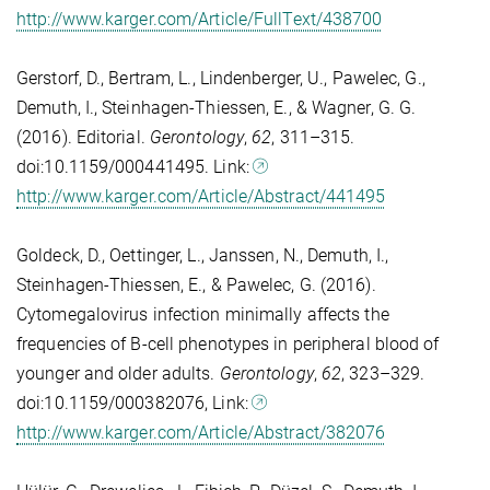
http://www.karger.com/Article/FullText/438700
Gerstorf, D., Bertram, L., Lindenberger, U., Pawelec, G.,
Demuth, I., Steinhagen-Thiessen, E., & Wagner, G. G.
(2016). Editorial.
Gerontology
,
62
, 311–315.
doi:10.1159/000441495. Link:
http://www.karger.com/Article/Abstract/441495
Goldeck, D., Oettinger, L., Janssen, N., Demuth, I.,
Steinhagen-Thiessen, E., & Pawelec, G. (2016).
Cytomegalovirus infection minimally affects the
frequencies of B-cell phenotypes in peripheral blood of
younger and older adults.
Gerontology
,
62
, 323–329.
doi:10.1159/000382076, Link:
http://www.karger.com/Article/Abstract/382076