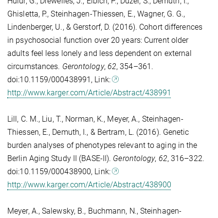
Hülür, G., Drewelies, J., Eibich, P., Düzel, S., Demuth, I.,
Ghisletta, P., Steinhagen-Thiessen, E., Wagner, G. G.,
Lindenberger, U., & Gerstorf, D. (2016). Cohort differences
in psychosocial function over 20 years: Current older
adults feel less lonely and less dependent on external
circumstances.
Gerontology
,
62
, 354–361.
doi:10.1159/000438991, Link:
http://www.karger.com/Article/Abstract/438991
Lill, C. M., Liu, T., Norman, K., Meyer, A., Steinhagen-
Thiessen, E., Demuth, I., & Bertram, L. (2016). Genetic
burden analyses of phenotypes relevant to aging in the
Berlin Aging Study II (BASE-II).
Gerontology
,
62
, 316–322.
doi:10.1159/000438900, Link:
http://www.karger.com/Article/Abstract/438900
Meyer, A., Salewsky, B., Buchmann, N., Steinhagen-