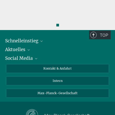
◼
TOP
Schnelleinstieg
Aktuelles
Personen
Social Media
Pressebereich
Stellenangebote
Studienteilnahme
Veranstaltungen
Bluesky
Kontakt & Anfahrt
X
Intern
LinkedIn
Youtube
Max-Planck-Gesellschaft