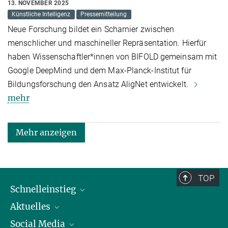
13. NOVEMBER 2025
Künstliche Intelligenz
Pressemitteilung
Neue Forschung bildet ein Scharnier zwischen
menschlicher und maschineller Repräsentation. Hierfür
haben Wissenschaftler*innen von BIFOLD gemeinsam mit
Google DeepMind und dem Max-Planck-Institut für
Bildungsforschung den Ansatz AligNet entwickelt.
mehr
Mehr anzeigen
TOP
Schnelleinstieg
Aktuelles
Personen
Social Media
Pressebereich
Stellenangebote