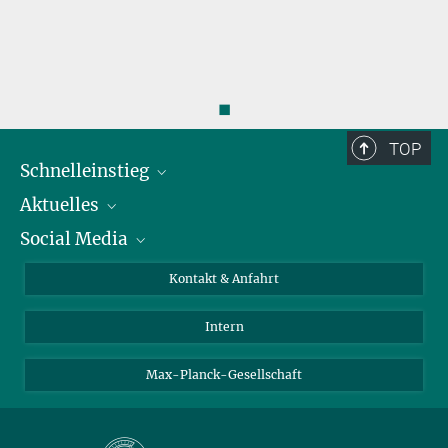
◼
TOP
Schnelleinstieg
Aktuelles
Personen
Social Media
Pressebereich
Stellenangebote
Studienteilnahme
Veranstaltungen
Bluesky
Kontakt & Anfahrt
X
Intern
LinkedIn
Youtube
Max-Planck-Gesellschaft