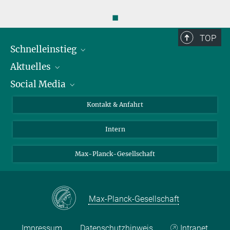
◼
TOP
Schnelleinstieg
Aktuelles
Personen
Social Media
Pressebereich
Stellenangebote
Studienteilnahme
Veranstaltungen
Bluesky
Kontakt & Anfahrt
X
Intern
LinkedIn
Youtube
Max-Planck-Gesellschaft
Max-Planck-Gesellschaft
Impressum
Datenschutzhinweis
Intranet