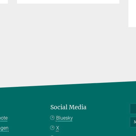
Social Media
bote
Bluesky
M
ngen
X