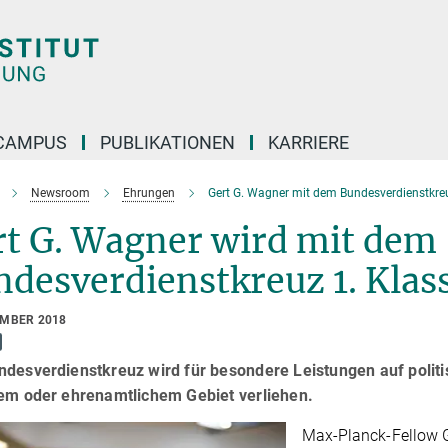
CAMPUS
PUBLIKATIONEN
KARRIERE
Newsroom
Ehrungen
Gert G. Wagner mit dem Bundesverdienstkreu
rt G. Wagner wird mit dem
desverdienstkreuz 1. Klas
EMBER 2018
desverdienstkreuz wird für besondere Leistungen auf politi
gem oder ehrenamtlichem Gebiet verliehen.
Max-Planck-Fellow G