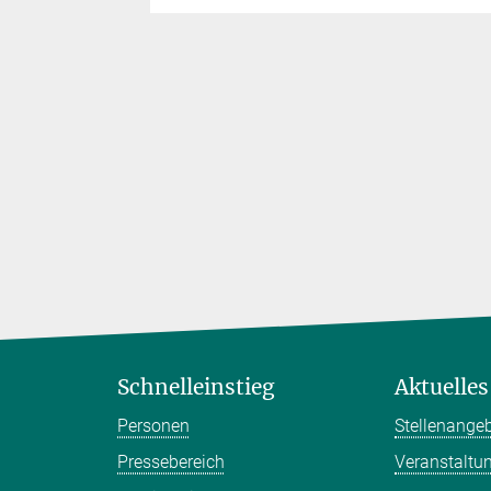
nd
ler für
ungen
Schnelleinstieg
Aktuelles
Personen
Stellenange
Pressebereich
Veranstaltu