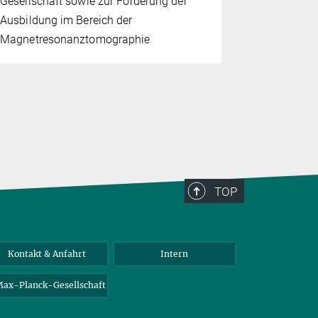
Gesellschaft sowie zur Förderung der
(DGS) würd
Ausbildung im Bereich der
Beiträge zu
Magnetresonanztomographie
insbesonde
Lebensverl
TOP
Kontakt & Anfahrt
Intern
ax-Planck-Gesellschaft