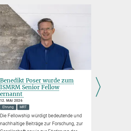
Benedikt Poser wurde zum
Karl Ulr
ISMRM Senior Fellow
Preis de
ernannt
hervorr
wissensc
12. MAI 2026
Lebensw
Ehrung
MRT
19. FEBRUAR
Die Fellowship würdigt bedeutende und
Ehrung
Ge
nachhaltige Beiträge zur Forschung, zur
Deutsche Ge