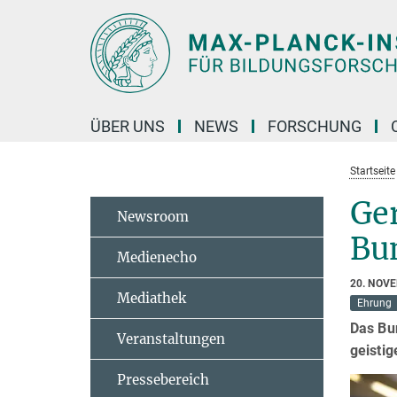
Hauptinhalt
ÜBER UNS
NEWS
FORSCHUNG
Startseite
Ge
Newsroom
Bun
Medienecho
20. NOV
Mediathek
Ehrung
Das Bun
Veranstaltungen
geisti
Pressebereich