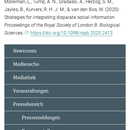
Molleman, L., Tump, A. N., Gradassi, A., Herzog, S. M.,
Jayles, B., Kurvers, R. H. J. M., & van den Bos, W. (2020)
Strategies for integrating disparate social information.
Proceedings of the Royal Society of London B: Biological
Sciences
.
https://doi.org/10.1098/rspb.2020.2413
Newsroom
Medienecho
Mediathek
Veranstaltungen
Pressebereich
Pressemeldungen