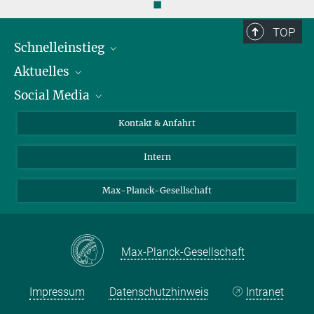
◼
TOP
Schnelleinstieg
Aktuelles
Personen
Social Media
Pressebereich
Stellenangebote
Studienteilnahme
Veranstaltungen
Bluesky
Kontakt & Anfahrt
X
Intern
LinkedIn
Youtube
Max-Planck-Gesellschaft
Max-Planck-Gesellschaft
Impressum
Datenschutzhinweis
Intranet