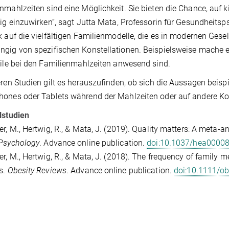
nmahlzeiten sind eine Möglichkeit. Sie bieten die Chance, auf
tig einzuwirken“, sagt Jutta Mata, Professorin für Gesundheits
k auf die vielfältigen Familienmodelle, die es in modernen Gesel
gig von spezifischen Konstellationen. Beispielsweise mache es
eile bei den Familienmahlzeiten anwesend sind.
eren Studien gilt es herauszufinden, ob sich die Aussagen beisp
ones oder Tablets während der Mahlzeiten oder auf andere Ko
lstudien
er, M., Hertwig, R., & Mata, J. (2019). Quality matters: A meta
 Psychology
. Advance online publication.
doi:10.1037/hea0000
er, M., Hertwig, R., & Mata, J. (2018). The frequency of family m
s.
Obesity Reviews
. Advance online publication.
doi:10.1111/o