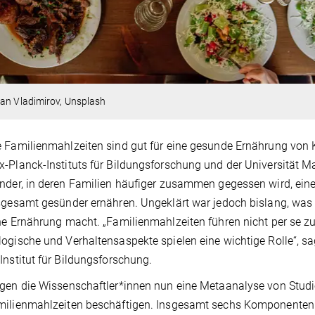
an Vladimirov, Unsplash
 Familienmahlzeiten sind gut für eine gesunde Ernährung von 
-Planck-Instituts für Bildungsforschung und der Universität M
nder, in deren Familien häufiger zusammen gegessen wird, ei
sgesamt gesünder ernähren. Ungeklärt war jedoch bislang, was
he Ernährung macht. „Familienmahlzeiten führen nicht per se zu
ogische und Verhaltensaspekte spielen eine wichtige Rolle“, s
Institut für Bildungsforschung.
gen die Wissenschaftler*innen nun eine Metaanalyse von Studie
milienmahlzeiten beschäftigen. Insgesamt sechs Komponenten