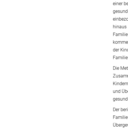
einer b
gesunde
einbezo
hinaus 
Familie
komment
der Kin
Familie
Die Met
Zusamm
Kindern
und Üb
gesund
Der ber
Familie
Übergew