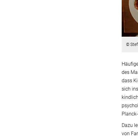
© Stef
Häufige
des Max
dass Ki
sich in
kindlic
psychol
Planck-
Dazu le
von Fa