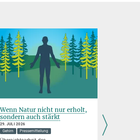
Wenn Natur nicht nur erholt,
Wilhelm
sondern auch stärkt
2026 fü
29. JULI 2026
8. JULI 2026
Gehirn
Pressemitteilung
Boosting