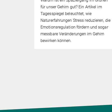
Warum ist ein Spaziergang im Grünen
n
für unser Gehirn gut? Ein Artikel im
Tagesspiegel beleuchtet, wie
eam in
Naturerfahrungen Stress reduzieren, die
Emotionsregulation fördern und sogar
ien der
messbare Veränderungen im Gehirn
bewirken können.