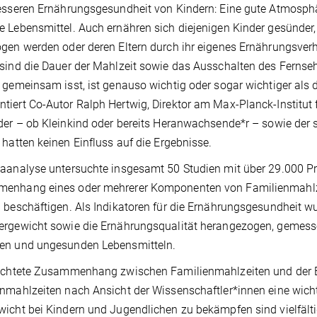
esseren Ernährungsgesundheit von Kindern: Eine gute Atmosphä
 Lebensmittel. Auch ernähren sich diejenigen Kinder gesünder, 
gen werden oder deren Eltern durch ihr eigenes Ernährungsver
sind die Dauer der Mahlzeit sowie das Ausschalten des Fernse
 gemeinsam isst, ist genauso wichtig oder sogar wichtiger als
iert Co-Autor Ralph Hertwig, Direktor am Max-Planck-Institut f
der – ob Kleinkind oder bereits Heranwachsende*r – sowie der
 hatten keinen Einfluss auf die Ergebnisse.
aanalyse untersuchte insgesamt 50 Studien mit über 29.000 Pr
enhang eines oder mehrerer Komponenten von Familienmahlze
 beschäftigen. Als Indikatoren für die Ernährungsgesundheit wu
ergewicht sowie die Ernährungsqualität herangezogen, gemess
en und ungesunden Lebensmitteln.
ichtete Zusammenhang zwischen Familienmahlzeiten und der Er
nmahlzeiten nach Ansicht der Wissenschaftler*innen eine wicht
icht bei Kindern und Jugendlichen zu bekämpfen sind vielfä