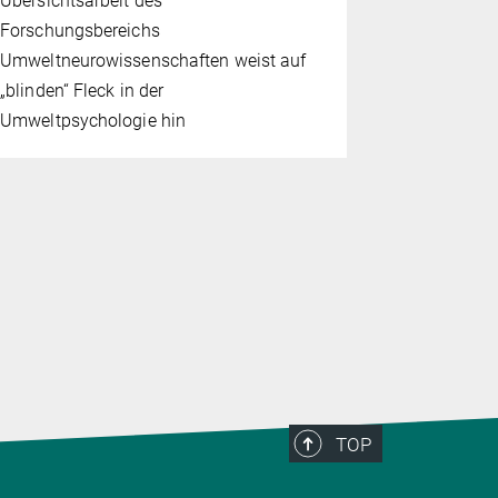
Übersichtsarbeit des
Höchste Au
Forschungsbereichs
Forschung 
Umweltneurowissenschaften weist auf
Entscheid
„blinden“ Fleck in der
Umweltpsychologie hin
TOP