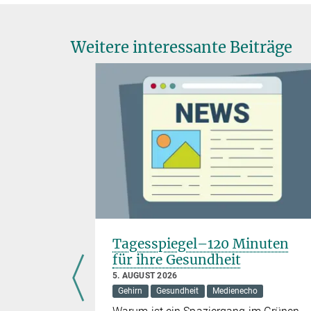
Weitere interessante Beiträge
Tagesspiegel–120 Minuten
schen /
für ihre Gesundheit
5. AUGUST 2026
Gehirn
Gesundheit
Medienecho
ho