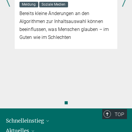
Presse- und Öffentlichkeitsarbeit
Meldung
Soziale Medien
presse@mpib-berlin.mpg.de
Bereits kleine Änderungen an den
Ansprechpartner*innen Pressestelle
Algorithmen zur Inhaltsauswahl können
beeinflussen, was Menschen glauben – im
Guten wie im Schlechten
◼
TOP
Schnelleinstieg
Aktuelles
Personen