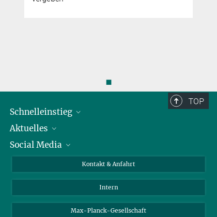
◼
TOP
Schnelleinstieg
Aktuelles
Personen
Social Media
Pressebereich
Stellenangebote
Studienteilnahme
Veranstaltungen
Bluesky
Kontakt & Anfahrt
X
Intern
LinkedIn
Youtube
Max-Planck-Gesellschaft