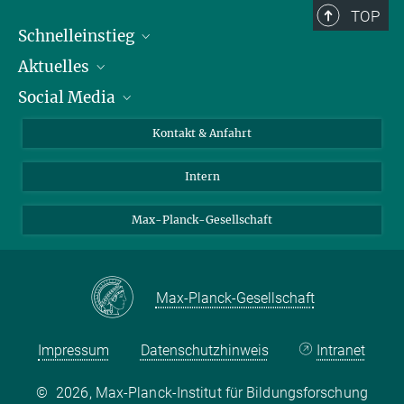
TOP
Schnelleinstieg
Aktuelles
Personen
Social Media
Pressebereich
Stellenangebote
Studienteilnahme
Veranstaltungen
Bluesky
Kontakt & Anfahrt
X
Intern
LinkedIn
Youtube
Max-Planck-Gesellschaft
Max-Planck-Gesellschaft
Impressum
Datenschutzhinweis
Intranet
©
2026, Max-Planck-Institut für Bildungsforschung