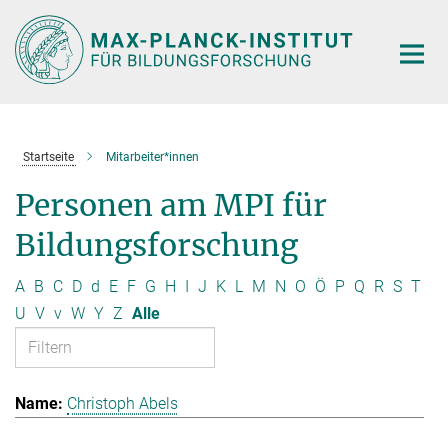
Hauptinhalt
Startseite
Mitarbeiter*innen
Personen am MPI für
Bildungsforschung
A
B
C
D
d
E
F
G
H
I
J
K
L
M
N
O
Ö
P
Q
R
S
T
U
V
v
W
Y
Z
Alle
Christoph Abels