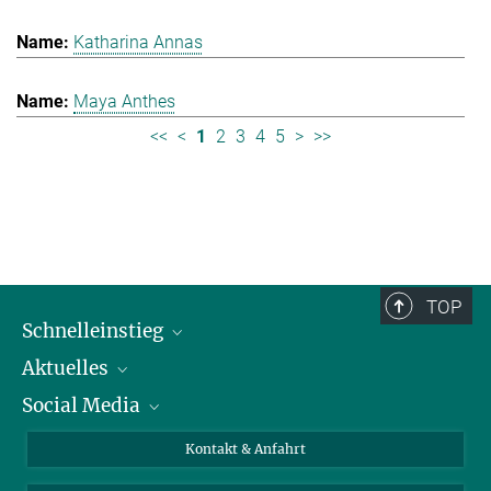
Katharina Annas
Maya Anthes
<<
<
1
2
3
4
5
>
>>
TOP
Schnelleinstieg
Aktuelles
Personen
Social Media
Pressebereich
Stellenangebote
Studienteilnahme
Veranstaltungen
Bluesky
Kontakt & Anfahrt
X