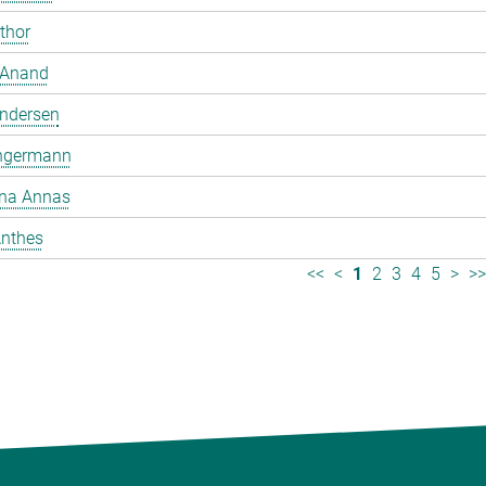
mthor
 Anand
ndersen
ngermann
ina Annas
nthes
<<
<
1
2
3
4
5
>
>