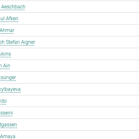
 Aeschbach
ul Afken
 Ahmar
ph Stefan Aigner
ikins
h Ain
ksünger
kylbayeva
ilbi
osseini
ltgassen
 Amaya