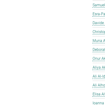
Samuel
Esra-Pa
Davide
Christo
Muna A
Debora
Onur A
Aliya A
Ali Al-Id
Ali Alh
Elisa A
Ioanna