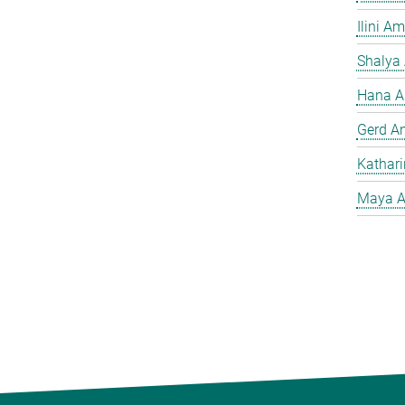
Ilini A
Shalya
Hana A
Gerd A
Kathar
Maya A