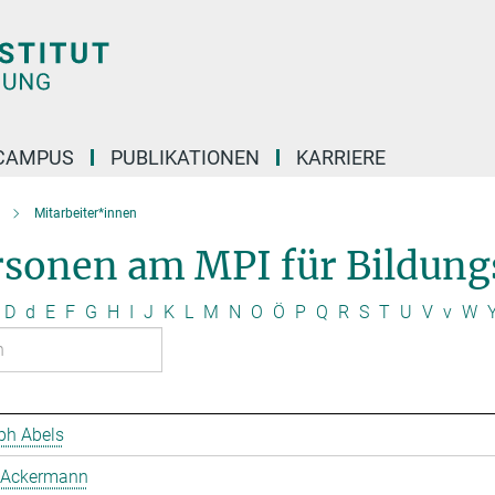
CAMPUS
PUBLIKATIONEN
KARRIERE
Mitarbeiter*innen
rsonen am MPI für Bildung
D
d
E
F
G
H
I
J
K
L
M
N
O
Ö
P
Q
R
S
T
U
V
v
W
ph Abels
 Ackermann