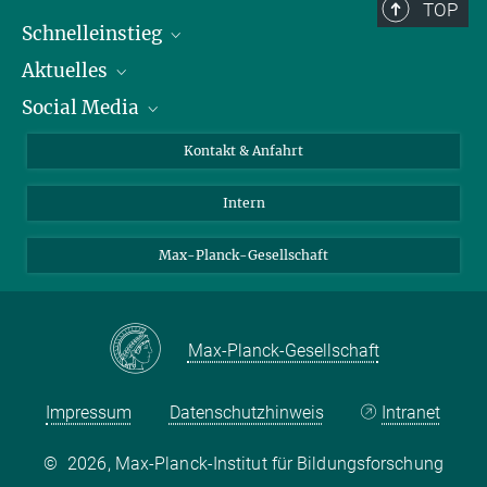
TOP
Schnelleinstieg
Aktuelles
Personen
Social Media
Pressebereich
Stellenangebote
Studienteilnahme
Veranstaltungen
Bluesky
Kontakt & Anfahrt
X
Intern
LinkedIn
Youtube
Max-Planck-Gesellschaft
Max-Planck-Gesellschaft
Impressum
Datenschutzhinweis
Intranet
©
2026, Max-Planck-Institut für Bildungsforschung