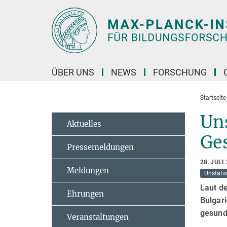
Hauptinhalt
ÜBER UNS
NEWS
FORSCHUNG
Startseite
Un
Aktuelles
Ge
Pressemeldungen
28. JULI
Meldungen
Unstatis
Laut d
Ehrungen
Bulgari
gesund
Veranstaltungen