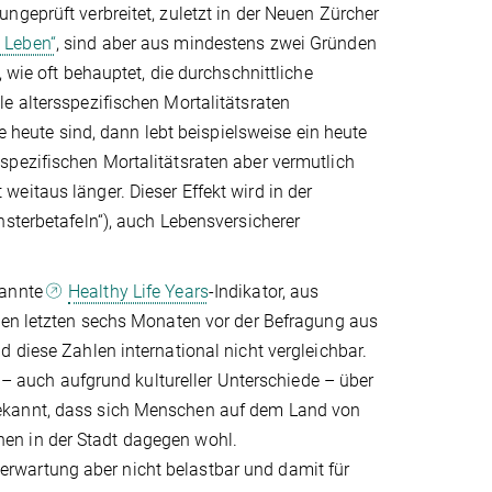
ngeprüft verbreitet, zuletzt in der Neuen Zürcher
 Leben“
, sind aber aus mindestens zwei Gründen
 wie oft behauptet, die durchschnittliche
e altersspezifischen Mortalitätsraten
ie heute sind, dann lebt beispielsweise ein heute
spezifischen Mortalitätsraten aber vermutlich
eitaus länger. Dieser Effekt wird in der
nsterbetafeln“), auch Lebensversicherer
nannte
Healthy Life Years
-Indikator, aus
 den letzten sechs Monaten vor der Befragung aus
 diese Zahlen international nicht vergleichbar.
h – auch aufgrund kultureller Unterschiede – über
bekannt, dass sich Menschen auf dem Land von
en in der Stadt dagegen wohl.
rwartung aber nicht belastbar und damit für