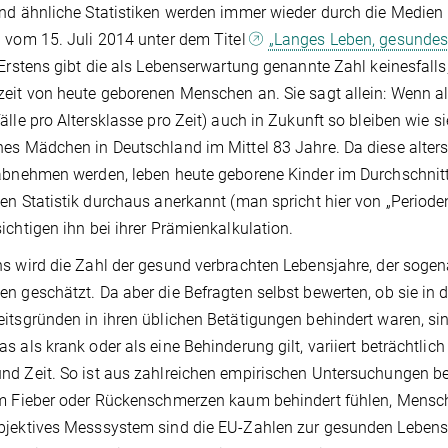
nd ähnliche Statistiken werden immer wieder durch die Medien u
 vom 15. Juli 2014 unter dem Titel
„Langes Leben, gesundes
 Erstens gibt die als Lebenserwartung genannte Zahl keinesfalls,
eit von heute geborenen Menschen an. Sie sagt allein: Wenn all
älle pro Altersklasse pro Zeit) auch in Zukunft so bleiben wie s
es Mädchen in Deutschland im Mittel 83 Jahre. Da diese alters
abnehmen werden, leben heute geborene Kinder im Durchschnitt w
en Statistik durchaus anerkannt (man spricht hier von „Periode
ichtigen ihn bei ihrer Prämienkalkulation.
s wird die Zahl der gesund verbrachten Lebensjahre, der soge
n geschätzt. Da aber die Befragten selbst bewerten, ob sie in
itsgründen in ihren üblichen Betätigungen behindert waren, sind
s als krank oder als eine Behinderung gilt, variiert beträchtlic
d Zeit. So ist aus zahlreichen empirischen Untersuchungen 
m Fieber oder Rückenschmerzen kaum behindert fühlen, Mensch
jektives Messsystem sind die EU-Zahlen zur gesunden Lebense