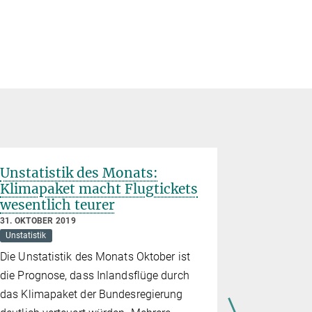
Unstatistik des Monats:
Unstatis
Klimapaket macht Flugtickets
„Heilige
wesentlich teurer
Krebsfo
besser a
31. OKTOBER 2019
Unstatistik
4. OKTOBER 
Unstatistik
Die Unstatistik des Monats Oktober ist
Die Unstat
die Prognose, dass Inlandsflüge durch
ist die ang
das Klimapaket der Bundesregierung
Bluttests f