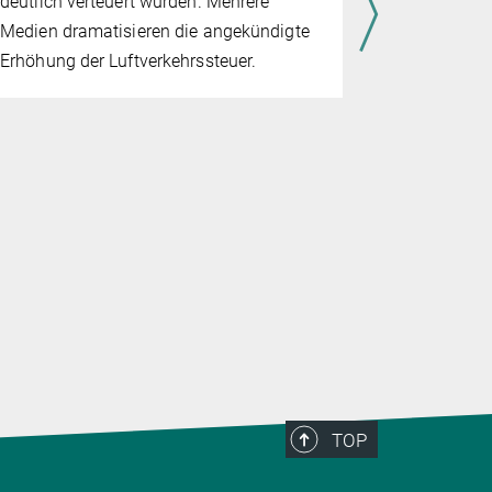
deutlich verteuert würden. Mehrere
Krebsarten
Medien dramatisieren die angekündigte
Forscher de
Erhöhung der Luftverkehrssteuer.
haben.
TOP