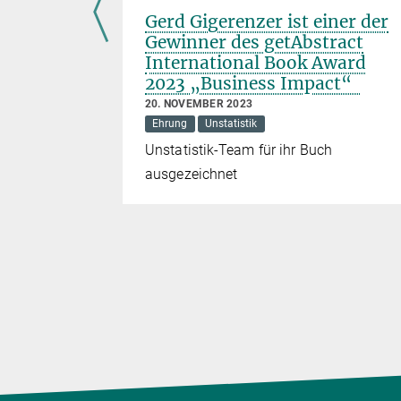
n sterben
Gerd Gigerenzer ist einer der
utschland
Gewinner des getAbstract
International Book Award
irtschaft
2023 „Business Impact“
rhaltung)
20. NOVEMBER 2023
Planck-
Ehrung
Unstatistik
n 45
Unstatistik-Team für ihr Buch
 Teil der
ausgezeichnet
itigen