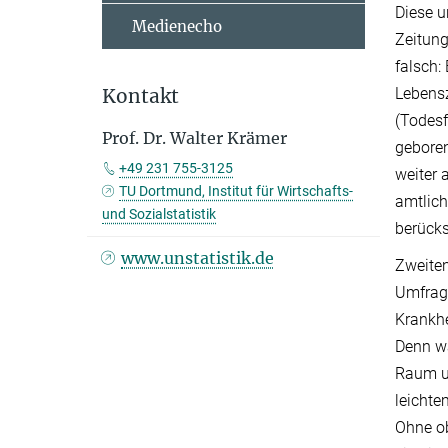
Diese u
Medienecho
Zeitung
falsch:
Lebensz
Kontakt
(Todesf
Prof. Dr. Walter Krämer
geboren
+49 231 755-3125
weiter 
TU Dortmund, Institut für Wirtschafts-
amtlich
und Sozialstatistik
berücks
www.unstatistik.de
Zweiten
Umfrage
Krankhe
Denn wa
Raum un
leichte
Ohne ob