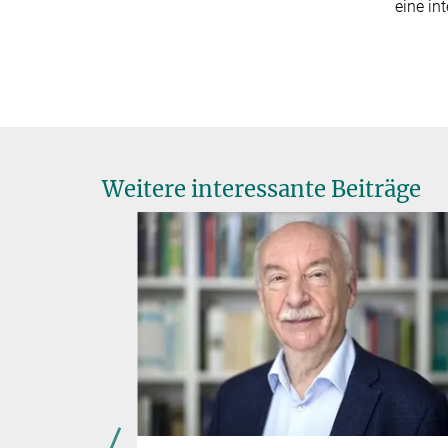
eine in
Weitere interessante Beiträge
ts:
der
tigen
s Diesel-