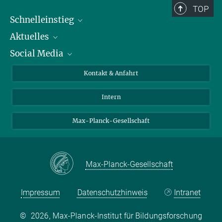
TOP
Schnelleinstieg
Aktuelles
Personen
Social Media
Pressebereich
Stellenangebote
Studienteilnahme
Veranstaltungen
Bluesky
Kontakt & Anfahrt
X
Intern
LinkedIn
Youtube
Max-Planck-Gesellschaft
Max-Planck-Gesellschaft
Impressum
Datenschutzhinweis
Intranet
©
2026, Max-Planck-Institut für Bildungsforschung