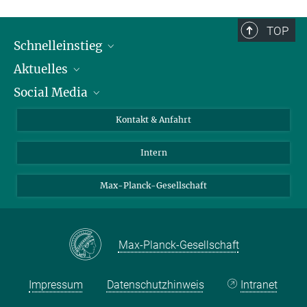
TOP
Schnelleinstieg
Aktuelles
Personen
Social Media
Pressebereich
Stellenangebote
Studienteilnahme
Veranstaltungen
Bluesky
Kontakt & Anfahrt
X
Intern
LinkedIn
Youtube
Max-Planck-Gesellschaft
Max-Planck-Gesellschaft
Impressum
Datenschutzhinweis
Intranet