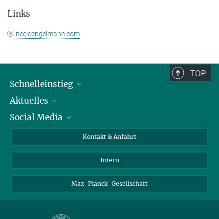
Links
neeleengelmann.com
TOP
Schnelleinstieg
Aktuelles
Personen
Social Media
Pressebereich
Stellenangebote
Studienteilnahme
Veranstaltungen
Bluesky
Kontakt & Anfahrt
X
Intern
LinkedIn
Youtube
Max-Planck-Gesellschaft