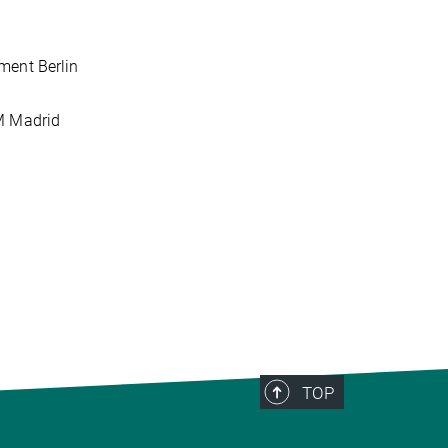
ment Berlin
M Madrid
TOP