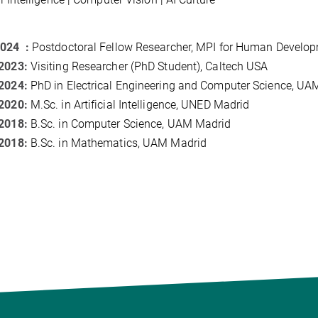
2024 :
Postdoctoral Fellow Researcher
, MPI for Human Develop
 2023:
Visit
ing
Researcher (PhD
Student
)
,
Caltech
USA
 2024:
PhD in Electrical Engineering and Computer Science, UA
 2020:
M.Sc. in
Artificial Intelligence
, UNED Madrid
 2018:
B.S
c.
in Computer Science
, UAM Madrid
 2018:
B.Sc. in Mathematics, UAM Madrid