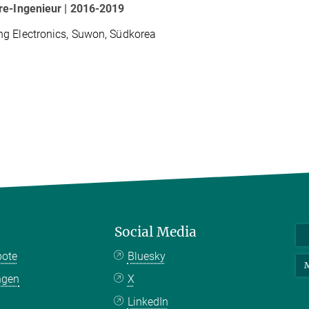
re-Ingenieur | 2016-2019
g Electronics, Suwon, Südkorea
Social Media
bote
Bluesky
M
ngen
X
LinkedIn