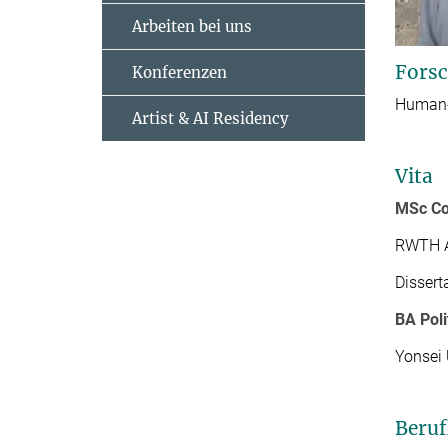
Arbeiten bei uns
Forsc
Konferenzen
Human-
Artist & AI Residency
Vita
MSc Co
RWTH A
Dissert
BA Poli
Yonsei 
Beruf