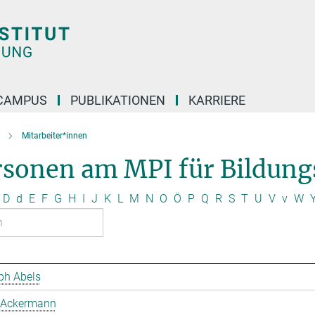
CAMPUS
PUBLIKATIONEN
KARRIERE
Mitarbeiter*innen
rsonen am MPI für Bildung
D
d
E
F
G
H
I
J
K
L
M
N
O
Ö
P
Q
R
S
T
U
V
v
W
ph Abels
 Ackermann