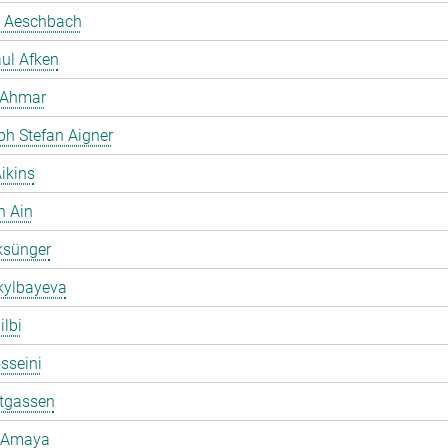
 Aeschbach
ul Afken
 Ahmar
ph Stefan Aigner
ikins
h Ain
ksünger
kylbayeva
ilbi
osseini
ltgassen
 Amaya