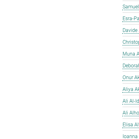
Samuel
Esra-Pa
Davide
Christo
Muna A
Debora
Onur A
Aliya A
Ali Al-Id
Ali Alh
Elisa A
Ioanna