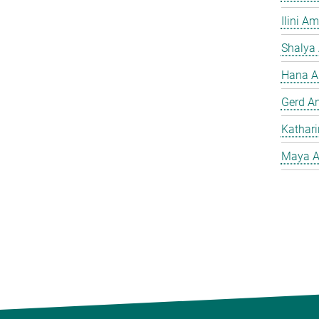
Ilini A
Shalya
Hana A
Gerd A
Kathar
Maya A