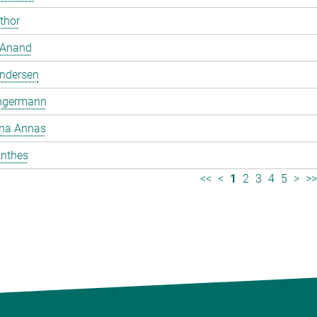
mthor
 Anand
ndersen
ngermann
ina Annas
nthes
<<
<
1
2
3
4
5
>
>