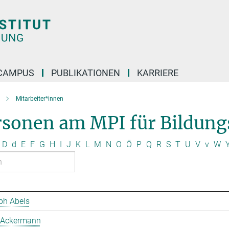
CAMPUS
PUBLIKATIONEN
KARRIERE
Mitarbeiter*innen
rsonen am MPI für Bildung
D
d
E
F
G
H
I
J
K
L
M
N
O
Ö
P
Q
R
S
T
U
V
v
W
ph Abels
 Ackermann