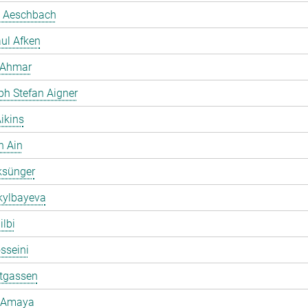
 Aeschbach
ul Afken
 Ahmar
ph Stefan Aigner
ikins
h Ain
ksünger
kylbayeva
ilbi
osseini
ltgassen
 Amaya