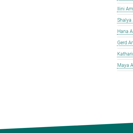
Ilini A
Shalya
Hana A
Gerd A
Kathar
Maya A