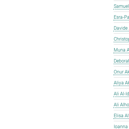
Samuel
Esra-Pa
Davide
Christo
Muna A
Debora
Onur A
Aliya A
Ali Al-Id
Ali Alh
Elisa A
Ioanna