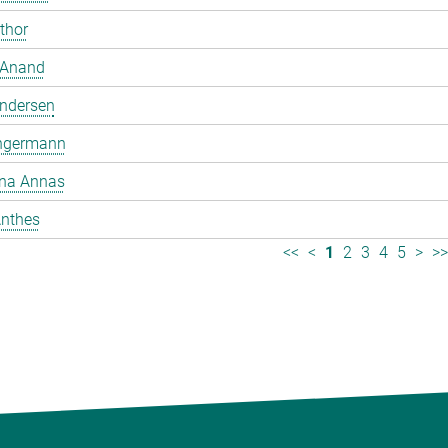
mthor
 Anand
ndersen
ngermann
ina Annas
nthes
<<
<
1
2
3
4
5
>
>