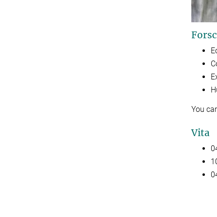
Forsc
Ec
C
E
H
You ca
Vita
0
1
0