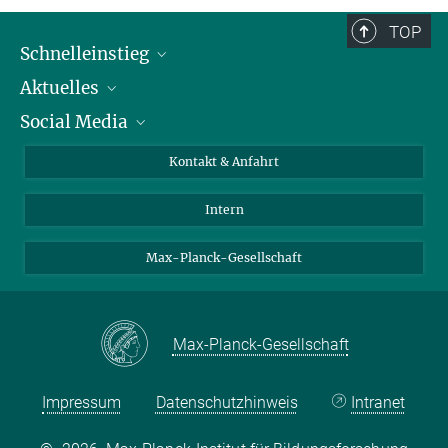
TOP
Schnelleinstieg
Aktuelles
Personen
Social Media
Pressebereich
Stellenangebote
Studienteilnahme
Veranstaltungen
Bluesky
Kontakt & Anfahrt
X
Intern
LinkedIn
Youtube
Max-Planck-Gesellschaft
Max-Planck-Gesellschaft
Impressum
Datenschutzhinweis
Intranet