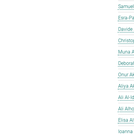
Samuel
Esra-Pa
Davide
Christo
Muna A
Debora
Onur A
Aliya A
Ali Al-Id
Ali Alh
Elisa A
Ioanna