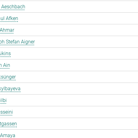
 Aeschbach
ul Afken
 Ahmar
ph Stefan Aigner
ikins
h Ain
ksünger
kylbayeva
ilbi
osseini
ltgassen
 Amaya