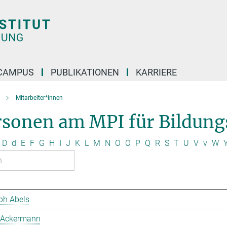
CAMPUS
PUBLIKATIONEN
KARRIERE
Mitarbeiter*innen
rsonen am MPI für Bildung
D
d
E
F
G
H
I
J
K
L
M
N
O
Ö
P
Q
R
S
T
U
V
v
W
ph Abels
 Ackermann