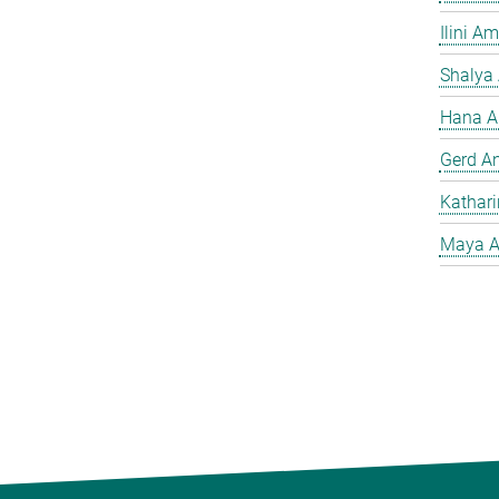
Ilini A
Shalya
Hana A
Gerd A
Kathar
Maya A