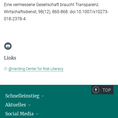
Eine vermessene Gesellschaft braucht Transparenz.
Wirtschaftsdienst, 98(12), 860-868. doi:10.1007/s10273-
018-2378-4.
Links
@Harding Center for Risk Literacy
TOP
Schnelleinstieg
Aktuelles
Personen
Social Media
Pressebereich
Stellenangebote