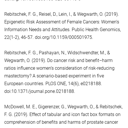
Rebitschek, F. G., Reisel, D., Lein, I., & Wegwarth, O. (2019).
Epigenetic Risk Assessment of Female Cancers: Women’s
Information Needs and Attitudes. Public Health Genomics,
22(1-2), 46-57. doi.org/10.1159/000501975.
Rebitschek, F. G., Pashayan, N., Widschwendter, M., &
Wegwarth, O. (2019). Do cancer risk and benefit–harm
ratios influence women’s consideration of risk-reducing
mastectomy? A scenario-based experiment in five
European countries. PLOS ONE, 14(6), e0218188.
doi:10.1371/journal.pone.0218188.
McDowell, M. E., Gigerenzer, G., Wegwarth, O., & Rebitschek,
F. G. (2019). Effect of tabular and icon fact box formats on
comprehension of benefits and harms of prostate cancer