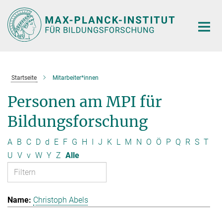
Hauptinhalt
Startseite
Mitarbeiter*innen
Personen am MPI für
Bildungsforschung
A
B
C
D
d
E
F
G
H
I
J
K
L
M
N
O
Ö
P
Q
R
S
T
U
V
v
W
Y
Z
Alle
Christoph Abels