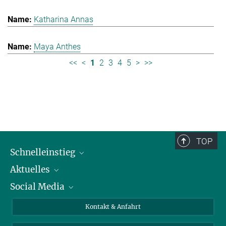
Katharina Annas
Maya Anthes
<<
<
1
2
3
4
5
>
>>
TOP
Schnelleinstieg
Aktuelles
Personen
Social Media
Pressebereich
Stellenangebote
Studienteilnahme
Veranstaltungen
Bluesky
Kontakt & Anfahrt
X