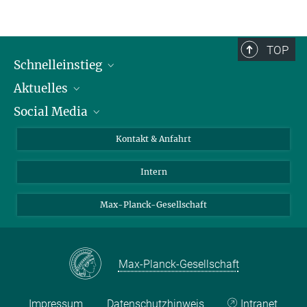
TOP
Schnelleinstieg
Aktuelles
Personen
Social Media
Pressebereich
Stellenangebote
Studienteilnahme
Veranstaltungen
Bluesky
Kontakt & Anfahrt
X
Intern
LinkedIn
Youtube
Max-Planck-Gesellschaft
Max-Planck-Gesellschaft
Impressum
Datenschutzhinweis
Intranet