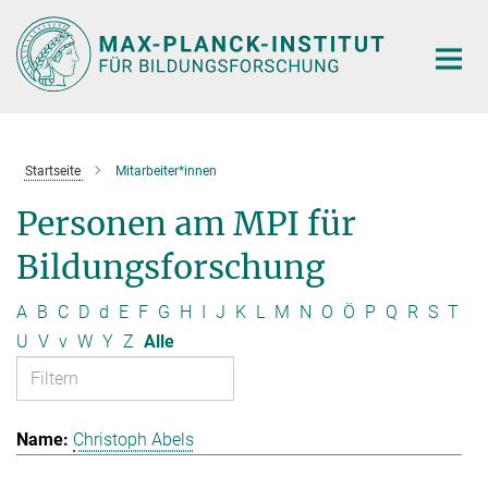
Hauptinhalt
Startseite
Mitarbeiter*innen
Personen am MPI für
Bildungsforschung
A
B
C
D
d
E
F
G
H
I
J
K
L
M
N
O
Ö
P
Q
R
S
T
U
V
v
W
Y
Z
Alle
Christoph Abels