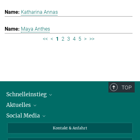
Katharina Annas
Maya Anthes
<<
<
1
2
3
4
5
>
>>
TOP
Schnelleinstieg
Aktuelles
Personen
Social Media
Pressebereich
Stellenangebote
Studienteilnahme
Veranstaltungen
Bluesky
Kontakt & Anfahrt
X