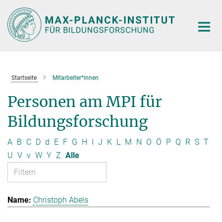
Hauptinhalt
Startseite
Mitarbeiter*innen
Personen am MPI für
Bildungsforschung
A
B
C
D
d
E
F
G
H
I
J
K
L
M
N
O
Ö
P
Q
R
S
T
U
V
v
W
Y
Z
Alle
Christoph Abels