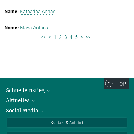
Katharina Annas
Maya Anthes
<<
<
1
2
3
4
5
>
>>
TOP
Schnelleinstieg
Aktuelles
Personen
Social Media
Pressebereich
Stellenangebote
Studienteilnahme
Veranstaltungen
Bluesky
Kontakt & Anfahrt
X