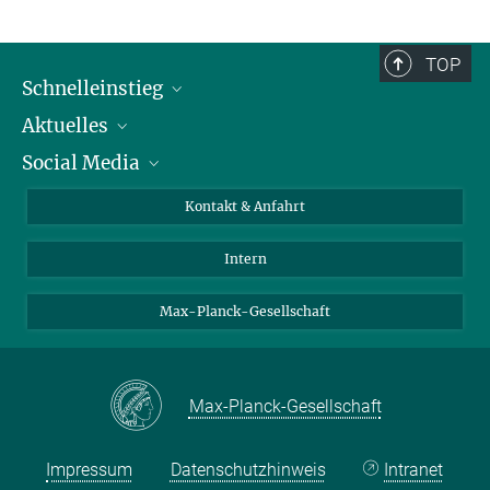
TOP
Schnelleinstieg
Aktuelles
Personen
Social Media
Pressebereich
Stellenangebote
Studienteilnahme
Veranstaltungen
Bluesky
Kontakt & Anfahrt
X
Intern
LinkedIn
Youtube
Max-Planck-Gesellschaft
Max-Planck-Gesellschaft
Impressum
Datenschutzhinweis
Intranet