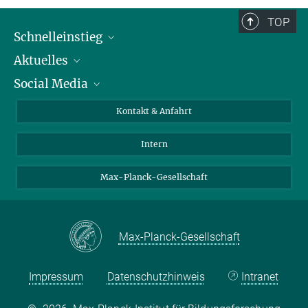
TOP
Schnelleinstieg
Aktuelles
Personen
Social Media
Pressebereich
Stellenangebote
Studienteilnahme
Veranstaltungen
Bluesky
Kontakt & Anfahrt
X
Intern
LinkedIn
Youtube
Max-Planck-Gesellschaft
Max-Planck-Gesellschaft
Impressum
Datenschutzhinweis
Intranet