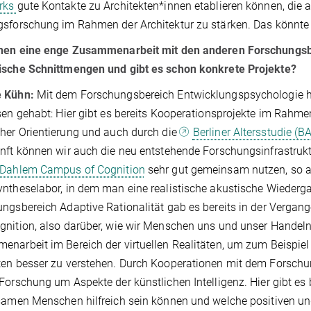
rks
gute Kontakte zu Architekten*innen etablieren können, die all
sforschung im Rahmen der Architektur zu stärken. Das könnte
anen eine enge Zusammenarbeit mit den anderen Forschungsbe
ische Schnittmengen und gibt es schon konkrete Projekte?
 Kühn:
Mit dem Forschungsbereich Entwicklungspsychologie h
sen gehabt: Hier gibt es bereits Kooperationsprojekte im Rahme
her Orientierung und auch durch die
Berliner Altersstudie (BA
nft können wir auch die neu entstehende Forschungsinfrastru
 Dahlem Campus of Cognition
sehr gut gemeinsam nutzen, so a
ntheselabor, in dem man eine realistische akustische Wieder
ngsbereich Adaptive Rationalität gab es bereits in der Verga
nition, also darüber, wie wir Menschen uns und unser Handeln 
narbeit im Bereich der virtuellen Realitäten, um zum Beisp
en besser zu verstehen. Durch Kooperationen mit dem Forschu
Forschung um Aspekte der künstlichen Intelligenz. Hier gibt es b
samen Menschen hilfreich sein können und welche positiven und