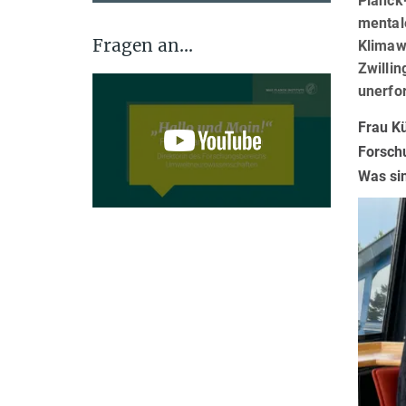
Planck-
mentale
Fragen an...
Klimaw
Zwillin
unerfo
Frau K
Forsch
Was sin