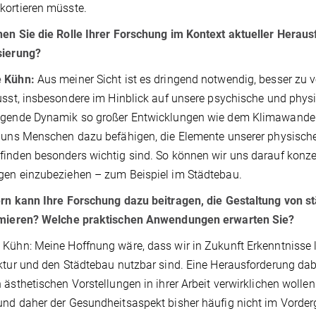
kortieren müsste.
en Sie die Rolle Ihrer Forschung im Kontext aktueller Hera
sierung?
 Kühn:
Aus meiner Sicht ist es dringend notwendig, besser zu
usst, insbesondere im Hinblick auf unsere psychische und phys
gende Dynamik so großer Entwicklungen wie dem Klimawandel o
 uns Menschen dazu befähigen, die Elemente unserer physisch
inden besonders wichtig sind. So können wir uns darauf konzent
gen einzubeziehen – zum Beispiel im Städtebau.
ern kann Ihre Forschung dazu beitragen, die Gestaltung von 
imieren? Welche praktischen Anwendungen erwarten Sie?
Kühn: Meine Hoffnung wäre, dass wir in Zukunft Erkenntnisse li
ktur und den Städtebau nutzbar sind. Eine Herausforderung dabei
 ästhetischen Vorstellungen in ihrer Arbeit verwirklichen woll
nd daher der Gesundheitsaspekt bisher häufig nicht im Vorde