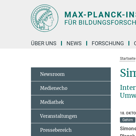
Hauptinhalt
ÜBER UNS
NEWS
FORSCHUNG
Startseite
Sim
Newsroom
Inte
Medienecho
Umwe
Mediathek
18. OKT
Veranstaltungen
Gehirn
Simone
Pressebereich