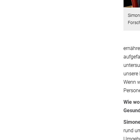
Simone
Forsc
ernähre
aufgef
untersu
unsere 
Wenn wi
Persone
Wie wo
Gesund
Simone
rund um
Umgebun