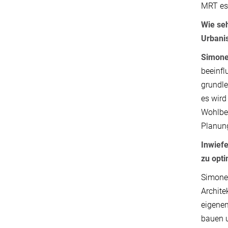
MRT es
Wie seh
Urbani
Simone
beeinfl
grundle
es wird
Wohlbef
Planun
Inwief
zu opt
Simone 
Archite
eigenen
bauen u