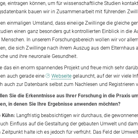
ge, eintragen können, um für wissenschaftliche Studien kontak
gsdatenbank bauen wir in Zusammenarbeit mit führenden Zwil
en einmaligen Umstand, dass eineiige Zwillinge die gleiche g
tudien einen ganz besonders gut kontrollierten Einblick in di
 Menschen. In unserem Forschungsbereich wollen wir vor allem 
n, die sich Zwillinge nach ihrem Auszug aus dem Elternhaus a
che und ihre neuronale Gesundheit.
de das ein enorm spannendes Projekt und freue mich sehr darübe
ben auch gerade eine
Webseite
gelauncht, auf der wir viele I
ch auch zur Datenbank selbst zum Nachlesen und Registrieren
len Sie die Erkenntnisse aus Ihrer Forschung in die Praxis u
tiven, in denen Sie Ihre Ergebnisse anwenden möchten?
 Kühn:
Langfristig beabsichtigen wir durchaus, die gewonnene
uch Einfluss auf die Gestaltung der gebauten Umwelt und dam
n Zeitpunkt halte ich es jedoch für verfrüht. Das Feld der Umwe