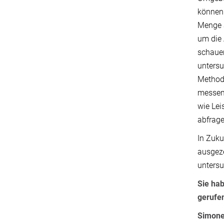
können 
Menge a
um die 
schauen
untersu
Methode
messen 
wie Lei
abfrage
In Zuku
ausgeze
unters
Sie hab
gerufe
Simone