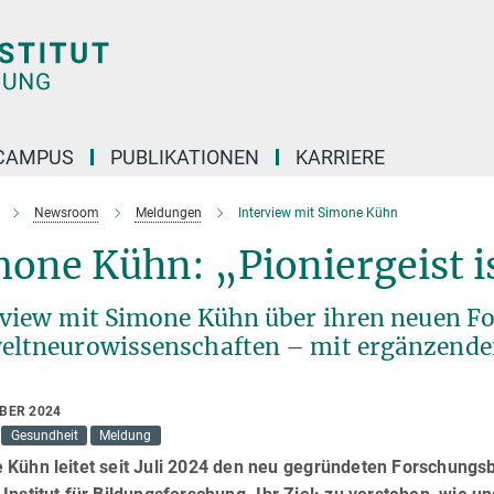
CAMPUS
PUBLIKATIONEN
KARRIERE
Newsroom
Meldungen
Interview mit Simone Kühn
one Kühn: „Pioniergeist i
rview mit Simone Kühn über ihren neuen F
ltneurowissenschaften – mit ergänzende
OBER 2024
Gesundheit
Meldung
 Kühn leitet seit Juli 2024 den neu gegründeten Forschun