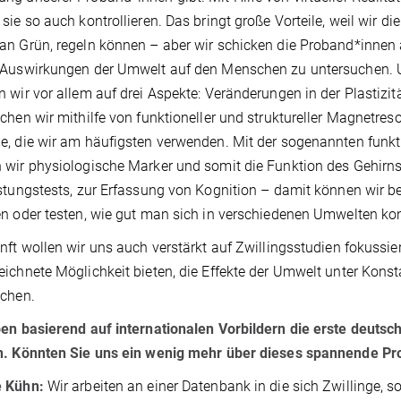
sie so auch kontrollieren. Das bringt große Vorteile, weil wir di
n Grün, regeln können – aber wir schicken die Proband*innen
Auswirkungen der Umwelt auf den Menschen zu untersuchen. Um
 wir vor allem auf drei Aspekte: Veränderungen in der Plastizit
chen wir mithilfe von funktioneller und struktureller Magnetre
, die wir am häufigsten verwenden. Mit der sogenannten funkti
wir physiologische Marker und somit die Funktion des Gehirns
stungstests, zur Erfassung von Kognition – damit können wir b
n oder testen, wie gut man sich in verschiedenen Umwelten ko
nft wollen wir uns auch verstärkt auf Zwillingsstudien fokussier
ichnete Möglichkeit bieten, die Effekte der Umwelt unter Kons
uchen.
en basierend auf internationalen Vorbildern die erste deuts
n. Könnten Sie uns ein wenig mehr über dieses spannende Pr
 Kühn:
Wir arbeiten an einer Datenbank in die sich Zwillinge, s