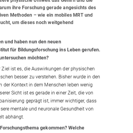
unsere physische Umwelt das Gehirn und die
 warum ihre Forschung gerade angesichts des
ativen Methoden – wie ein mobiles MRT und
raucht, um dieses noch weitgehend
fen und haben nun den neuen
tut für Bildungsforschung ins Leben gerufen.
ch untersuchen möchten?
 Ziel ist es, die Auswirkungen der physischen
chen besser zu verstehen. Bisher wurde in den
n der Kontext in dem Menschen leben wenig
rer Sicht ist es gerade in einer Zeit, die von
anisierung geprägt ist, immer wichtiger, dass
unsere mentale und neuronale Gesundheit von
elt abhängt.
hr Forschungsthema gekommen? Welche