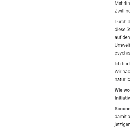
Mehrlin
Zwillin
Durch d
diese S
auf den
Umwelte
psychis
Ich fin
Wir ha
natürli
Wie wol
Initia
Simone
damit a
jetzige