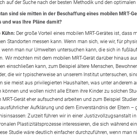
ch auf der Suche nach der besten Methodik und den optimale
an sind sie mitten in der Beschaffung eines mobilen MRT-Ge
s und was Ihre Pläne damit?
 Kühn:
Der große Vorteil eines mobilen MRT-Gerätes ist, dass
gen Standorten messen kann. Wenn man sich, wie wir, für physis
 wenn man nur Umwelten untersuchen kann, die sich in fußläu
n. Wir möchten mit dem mobilen MRT-Gerät darüber hinaus auc
ien einschließen kann, zum Beispiel ältere Menschen, Bewohne
der, die wir typischerweise an unserem Institut untersuchen, sin
sie meist aus privilegierten Haushalten, was unter anderem a
 können und wollen nicht alle Eltern ihre Kinder zu solchen St
 MRT-Gerät eher aufsuchend arbeiten und zum Beispiel Studien 
 ausführlicher Aufklärung und dem Einverständnis der Eltern – g
isinsassen: Zurzeit führen wir in einer Justizvollzugsanstalt in
ronalen Plastizitätsprozesse interessieren, die sich während ei
ese Studie wäre deutlich einfacher durchzuführen, wenn man ni