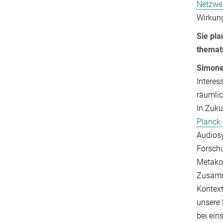
Netzwe
Wirkung
Sie pl
themat
Simone
Interes
räumlic
In Zuku
Planck
Audiosy
Forschu
Metakog
Zusamme
Kontext
unsere 
bei ein