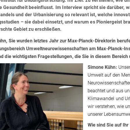
Institut für Bildungsforschung. Ihr Ziel: zu verstehen, wie 
 Gesundheit beeinflusst. Im Interview spricht sie darüber,
andels und der Urbanisierung so relevant ist, welche innov
gsstudien – sie dabei einsetzt, und warum es Pioniergeist b
rschte Gebiet zu erschließen.
ühn, Sie wurden letztes Jahr zur Max-Planck-Direktorin beru
ungsbereich Umweltneurowissenschaften am Max-Planck-Insti
d die wichtigsten Fragestellungen, die Sie in diesem Berei
Simone Kühn:
Unser
Umwelt auf den Mens
Neurowissenschafte
beachtet und aus unse
Klimawandel und Urb
wir verstehen, wie 
unserer Lebensumw
Wie sind Sie auf I