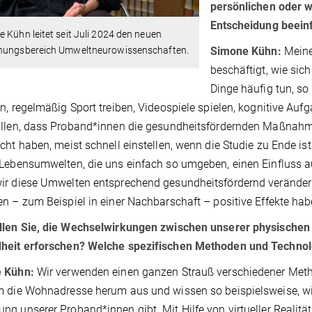
persönlichen oder w
Entscheidung beein
 Kühn leitet seit Juli 2024 den neuen
Simone Kühn:
Meine 
hungsbereich Umweltneurowissenschaften.
beschäftigt, wie sic
Dinge häufig tun, so
n, regelmäßig Sport treiben, Videospiele spielen, kognitive Auf
allen, dass Proband*innen die gesundheitsfördernden Maßnah
cht haben, meist schnell einstellen, wenn die Studie zu Ende ist.
Lebensumwelten, die uns einfach so umgeben, einen Einfluss au
r diese Umwelten entsprechend gesundheitsfördernd verändern
n – zum Beispiel in einer Nachbarschaft – positive Effekte ha
llen Sie, die Wechselwirkungen zwischen unserer physische
heit erforschen? Welche spezifischen Methoden und Technol
 Kühn:
Wir verwenden einen ganzen Strauß verschiedener Meth
 die Wohnadresse herum aus und wissen so beispielsweise, wie
g unserer Proband*innen gibt. Mit Hilfe von virtueller Realität