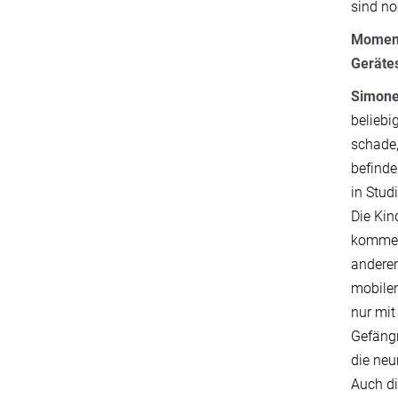
sind no
Moment
Geräte
Simone
beliebi
schade,
befinde
in Stud
Die Kin
kommen 
anderen
mobilen
nur mit
Gefängn
die neu
Auch di