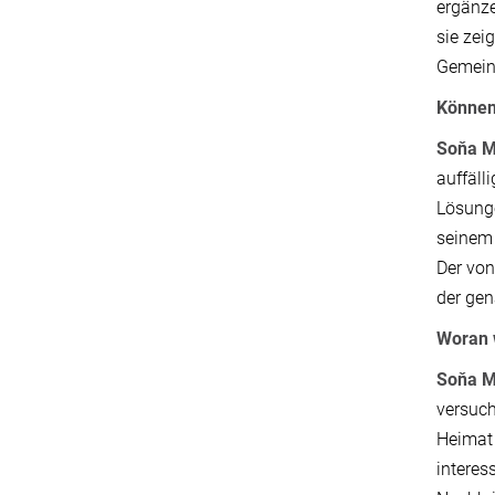
ergänze
sie zei
Gemein
Können 
Soňa M
auffäll
Lösunge
seinem 
Der vo
der gen
Woran 
Soňa M
versuch
Heimat 
interes