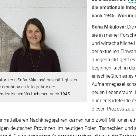
die emotionale Inte
nach 1945. Worum g
Soňa Mikulová:
Die 
sie in meiner Forschu
und wirtschaftliche 
der aktuellen Einwan
ausgedrückt geht e
beginnen, sich in d
einschließlich eines
storikerin Soňa Mikulová beschäftigt sich
Aufnahmegesellschaf
r emotionalen Integration der
neuen Lebensraum. D
endeutschen Vertriebenen nach 1945.
nur der Sudetendeuts
diesen Prozess zu 
unmittelbaren Nachkriegsjahren kamen rund zwölf Millionen eth
igen deutschen Provinzen, im heutigen Polen, Tschechien und