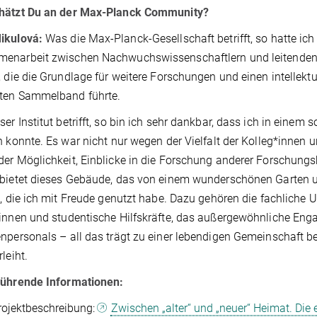
hätzt Du an der Max-Planck Community?
ikulová:
Was die Max-Planck-Gesellschaft betrifft, so hatte ich
enarbeit zwischen Nachwuchswissenschaftlern und leitenden W
, die die Grundlage für weitere Forschungen und einen intellekt
ten Sammelband führte.
er Institut betrifft, so bin ich sehr dankbar, dass ich in eine
n konnte. Es war nicht nur wegen der Vielfalt der Kolleg*innen
er Möglichkeit, Einblicke in die Forschung anderer Forschungs
bietet dieses Gebäude, das von einem wunderschönen Garten u
e, die ich mit Freude genutzt habe. Dazu gehören die fachliche 
innen und studentische Hilfskräfte, das außergewöhnliche Eng
npersonals – all das trägt zu einer lebendigen Gemeinschaft bei
rleiht.
führende Informationen:
rojektbeschreibung:
Zwischen „alter“ und „neuer“ Heimat. Die