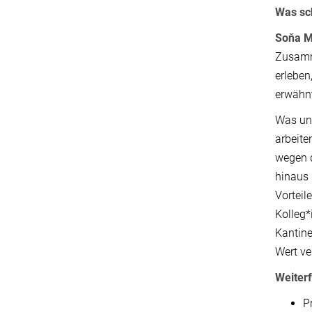
Was sc
Soňa M
Zusamm
erleben
erwähn
Was uns
arbeite
wegen d
hinaus 
Vorteil
Kolleg*
Kantine
Wert ve
Weiter
P