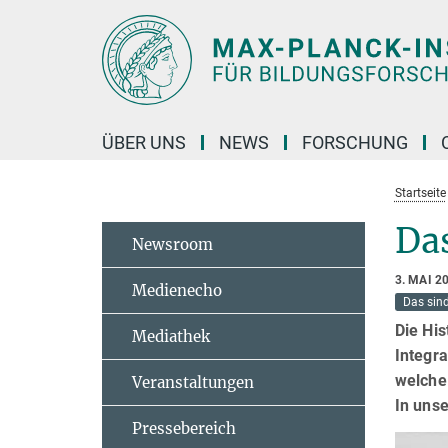
Hauptinhalt
ÜBER UNS
NEWS
FORSCHUNG
Startseite
Das
Newsroom
3. MAI 2
Medienecho
Das sind
Die Hi
Mediathek
Integra
welche 
Veranstaltungen
In unse
Pressebereich