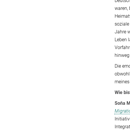
Deutsch
waren, 
Heimatv
soziale
Jahre w
Leben l
Vorfahr
hinweg 
Die emo
obwohl 
meines
Wie bi
Soňa M
Migrati
Initiat
Integra