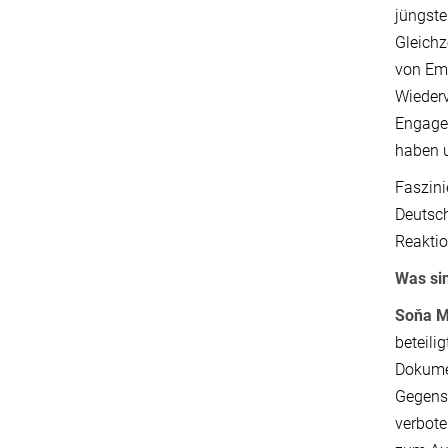
jüngste
Gleichz
von Emo
Wiederv
Engagem
haben u
Faszini
Deutsch
Reaktio
Was sin
Soňa M
beteili
Dokumen
Gegensa
verbot