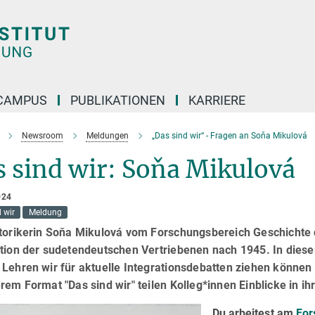
CAMPUS
PUBLIKATIONEN
KARRIERE
Newsroom
Meldungen
„Das sind wir“ - Fragen an Soňa Mikulová
 sind wir: Soňa Mikulová
024
 wir
Meldung
storikerin Soňa Mikulová vom Forschungsbereich Geschichte 
tion der sudetendeutschen Vertriebenen nach 1945. In diesem
Lehren wir für aktuelle Integrationsdebatten ziehen können 
rem Format "Das sind wir" teilen Kolleg*innen Einblicke in ih
Du arbeitest am
For