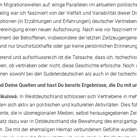
n Migrationswellen auf; einige Parallelen im aktuellen politisc
eitig war ich fasziniert von der Vielfalt und Variabilität dieser
tionen (in Erzählungen und Erfahrungen) deutscher Vertriebener
ereinigung einen neuen Aufschwung. Nach wie vor fasziniert m
ent der Betroffenen, insbesondere der letzten Zeitzeugengenerat
nd nur bruchstückhafte oder gar keine persönlichen Erinneru
erend und aufschlussreich ist die Tatsache, dass ich, tschec
en, ob vertrieben oder nicht, diese Geschichte erforsche. Noch v
nen sowohl bei den Sudetendeutschen als auch in der tschech
d Deine Quellen und hast Du bereits Ergebnisse, die Du mit u
ikulová:
In Westdeutschland schlossen sich Vertriebene in 
gten sich aktiv an politischen und kulturellen Aktivitäten. Dies fü
te, die in überregionalen Medien, selbst herausgegebenen Zeit
tz dazu war in Ostdeutschland die Bewahrung des einzigartige
en. Die mit der ehemaligen Heimat verbundenen Gefühle wurde