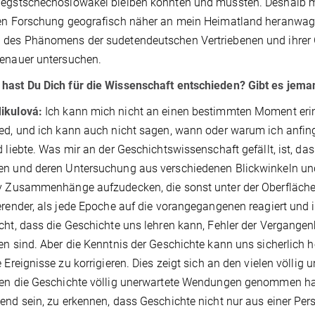
iegstschechoslowakei bleiben konnten und mussten. Deshalb 
len Forschung geografisch näher an mein Heimatland heranwag
des Phänomens der sudetendeutschen Vertriebenen und ihrer 
genauer untersuchen.
ast Du Dich für die Wissenschaft entschieden? Gibt es jemand
ikulová:
Ich kann mich nicht an einen bestimmten Moment erin
ed, und ich kann auch nicht sagen, wann oder warum ich anfing
d liebte. Was mir an der Geschichtswissenschaft gefällt, ist, d
n und deren Untersuchung aus verschiedenen Blickwinkeln und 
v Zusammenhänge aufzudecken, die sonst unter der Oberfläche
erender, als jede Epoche auf die vorangegangenen reagiert und 
cht, dass die Geschichte uns lehren kann, Fehler der Vergangen
en sind. Aber die Kenntnis der Geschichte kann uns sicherlich 
e Ereignisse zu korrigieren. Dies zeigt sich an den vielen völlig
en die Geschichte völlig unerwartete Wendungen genommen hat
end sein, zu erkennen, dass Geschichte nicht nur aus einer Pers