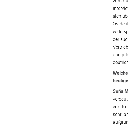
zum Aus
Intervi
sich üb
Ostdeut
widersp
der sud
Vertrie
und pfl
deutli
Welche
heutig
Soňa M
verdeut
vor dem
sehr la
aufgrun