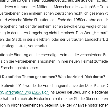
land. Die so genannten Sudetendeutschen, die aus der Tschec
bildeten mit rund drei Millionen Menschen die zweitgrößte Gr
ertriebenen den einheimischen Deutschen rechtlich gesehen vo
 und wirtschaftliche Situation seit Ende der 1950er Jahre deutli
eitgehend mit der der einheimischen Bevölkerung vergleichbar w
ang in der neuen Umgebung nicht heimisch. Das Wort „Heimat“ 
en, der Stadt, in der sie lebten, oder der vertrauten Landschaft,
gepflegt hatten, vorbehalten.
tionale Bindung an die ehemalige Heimat, die verschiedene F
sich die Vertriebenen ansonsten in ihrer neuen Heimat zufrieden 
 Forschungsinteresses.
st Du auf das Thema gekommen? Was fasziniert Dich daran?
ikulová:
2017 wurde die Forschungsinitiative der Max-Planck-
on, Integration und Exklusion
ins Leben gerufen, um die sogenan
ive habe ich mich als Historikerin mit meiner Studie über sude
tion in Kirchengemeinden, beteiligt. Bei der Analyse historischer 