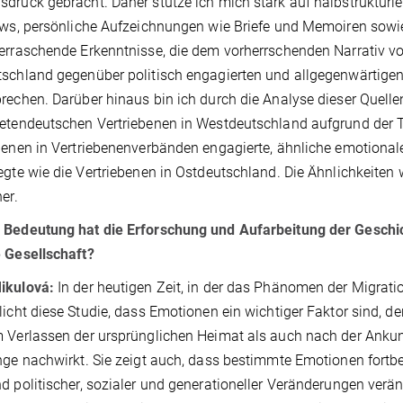
druck gebracht. Daher stütze ich mich stark auf halbstrukturie
ews, persönliche Aufzeichnungen wie Briefe und Memoiren sowie
erraschende Erkenntnisse, die dem vorherrschenden Narrativ vo
schland gegenüber politisch engagierten und allgegenwärtigen
rechen. Darüber hinaus bin ich durch die Analyse dieser Quel
etendeutschen Vertriebenen in Westdeutschland aufgrund der Ta
benen in Vertriebenenverbänden engagierte, ähnliche emotionale
egte wie die Vertriebenen in Ostdeutschland. Die Ähnlichkeite
cher.
 Bedeutung hat die Erforschung und Aufarbeitung der Geschic
e Gesellschaft?
ikulová:
In der heutigen Zeit, in der das Phänomen der Migrat
licht diese Studie, dass Emotionen ein wichtiger Faktor sind, d
 Verlassen der ursprünglichen Heimat als auch nach der Ankun
nge nachwirkt. Sie zeigt auch, dass bestimmte Emotionen fortb
d politischer, sozialer und generationeller Veränderungen verände