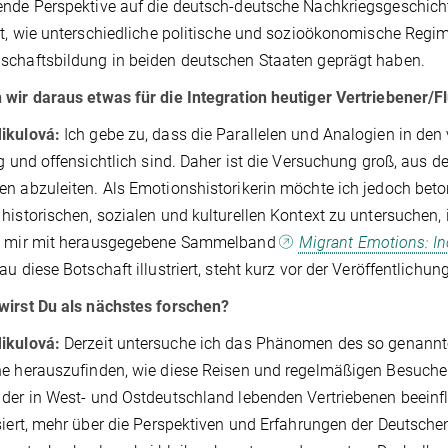
nde Perspektive auf die deutsch-deutsche Nachkriegsgeschich
gt, wie unterschiedliche politische und sozioökonomische Regi
schaftsbildung in beiden deutschen Staaten geprägt haben.
wir daraus etwas für die Integration heutiger Vertriebener/
ikulová:
Ich gebe zu, dass die Parallelen und Analogien in de
ig und offensichtlich sind. Daher ist die Versuchung groß, aus 
n abzuleiten. Als Emotionshistorikerin möchte ich jedoch beton
historischen, sozialen und kulturellen Kontext zu untersuchen,
n mir mit herausgegebene Sammelband
Migrant Emotions: In
au diese Botschaft illustriert, steht kurz vor der Veröffentlichung
wirst Du als nächstes forschen?
ikulová:
Derzeit untersuche ich das Phänomen des so genann
e herauszufinden, wie diese Reisen und regelmäßigen Besuche
der in West- und Ostdeutschland lebenden Vertriebenen beeinfl
siert, mehr über die Perspektiven und Erfahrungen der Deutschen 