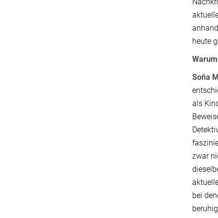
Nachkr
aktuel
anhand 
heute 
Warum h
Soňa M
entschi
als Kin
Beweise
Detekti
faszini
zwar ni
dieselb
aktuell
bei den
beruhig