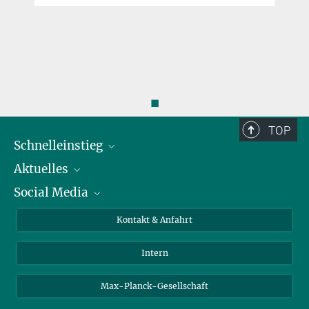
◼
TOP
Schnelleinstieg
Aktuelles
Personen
Social Media
Pressebereich
Stellenangebote
Studienteilnahme
Veranstaltungen
Bluesky
Kontakt & Anfahrt
X
Intern
LinkedIn
Youtube
Max-Planck-Gesellschaft