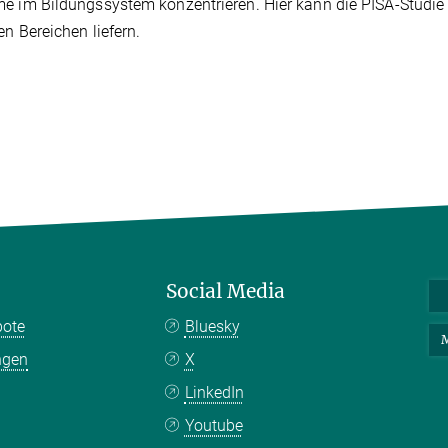
e im Bildungssystem konzentrieren. Hier kann die PISA-Studie d
en Bereichen liefern.
Social Media
bote
Bluesky
M
ngen
X
LinkedIn
Youtube