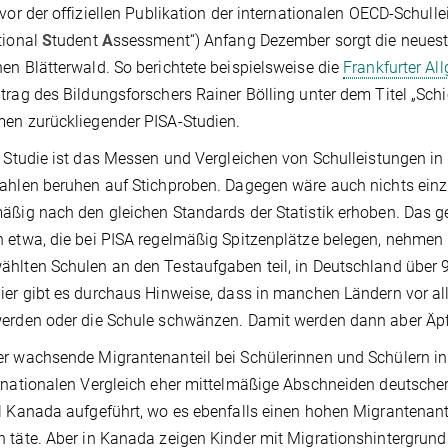
 vor der offiziellen Publikation der internationalen OECD-Schul
tional
S
tudent
A
ssessment“) Anfang Dezember sorgt die neuest
en Blätterwald. So berichtete beispielsweise die
Frankfurter Al
trag des Bildungsforschers Rainer Bölling unter dem Titel „Schi
en zurückliegender PISA-Studien.
r Studie ist das Messen und Vergleichen von Schulleistungen 
ahlen beruhen auf Stichproben. Dagegen wäre auch nichts einz
äßig nach den gleichen Standards der Statistik erhoben. Das g
 etwa, die bei PISA regelmäßig Spitzenplätze belegen, nehmen n
hlten Schulen an den Testaufgaben teil, in Deutschland über 9
ier gibt es durchaus Hinweise, dass in manchen Ländern vor a
erden oder die Schule schwänzen. Damit werden dann aber Äpfe
r wachsende Migrantenanteil bei Schülerinnen und Schülern in 
rnationalen Vergleich eher mittelmäßige Abschneiden deutsche
l Kanada aufgeführt, wo es ebenfalls einen hohen Migrantenante
 täte. Aber in Kanada zeigen Kinder mit Migrationshintergrund 