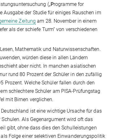
leistungsuntersuchung („
P
rogramme for
e Ausgabe der Studie für einiges Rauschen im
lgemeine Zeitung
am 28. November in einem
efer als der schiefe Turm“ von verschiedenen
in Lesen, Mathematik und Naturwissenschaften.
uwenden, würden diese in allen Ländern
eschieht aber nicht. In manchen asiatischen
ur rund 80 Prozent der Schüler in den zufällig
5 Prozent. Welche Schüler fallen durch den
llem schlechtere Schüler am PISA-Prüfungstag
l mit Birnen verglichen.
Deutschland ist eine wichtige Ursache für das
r Schulen. Als Gegenargument wird oft das
il gibt, ohne dass dies den Schulleistungen
als Folge einer selektiven Einwanderungspolitik