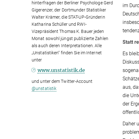
hinterfragen der Berliner Psychologe Gerd
im Durc
Gigerenzer, der Dortmunder Statistiker
Deutsch
Walter Krämer, die STAT-UP-Gründerin
insbeso
Katharina Schüller und RWI-
tendenz
Vizepräsident Thomas K. Bauer jeden
Monat sowohl jüngst publizierte Zahlen
Statt r
als auch deren Interpretationen. Alle
„Unstatistiken“ finden Sie im Internet
Es blei
unter
Diskuss
www.unstatistik.de
sogenan
Schätze
und unter dem Twitter-Account
aus, da
@unstatistik
die Unt
der Erg
öffentl
Daher u
problem