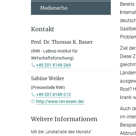
Bereits
Medienecho
I
nterna
deutsch
Kontakt
Gastbei
Problem
Prof. Dr. Thomas K. Bauer
Ziel de
(RWI - Leibniz-Institut für
Diese Z
Wirtschaftsforschung)
gleichm
+49 201 8149-264
Ländern
Sabine Weiler
ausgewä
(Pressestelle RWI)
Rost? H
+49 201 8149-213
krank w
http://www.rwi-essen.de/
Auch de
im inte
Weitere Informationen
Beispie
Mit der „Unstatistik des Monats“
Abbruch