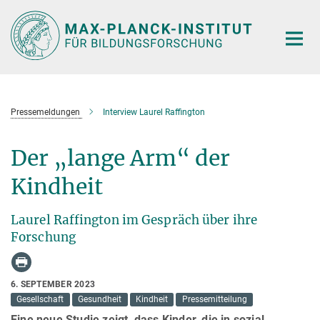
Hauptinhalt
Pressemeldungen
Interview Laurel Raffington
Der „lange Arm“ der
Kindheit
Laurel Raffington im Gespräch über ihre
Forschung
6. SEPTEMBER 2023
Gesellschaft
Gesundheit
Kindheit
Pressemitteilung
Eine neue Studie zeigt, dass Kinder, die in sozial