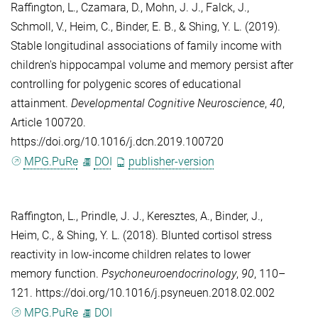
Raffington, L.
,
Czamara, D.
,
Mohn, J. J.
,
Falck, J.
,
Schmoll, V.
,
Heim, C.
,
Binder, E. B.
, &
Shing, Y. L.
(2019).
Stable longitudinal associations of family income with
children's hippocampal volume and memory persist after
controlling for polygenic scores of educational
attainment.
Developmental Cognitive Neuroscience
,
40
,
Article 100720.
https://doi.org/10.1016/j.dcn.2019.100720
MPG.PuRe
DOI
publisher-version
Raffington, L.
,
Prindle, J. J.
,
Keresztes, A.
,
Binder, J.
,
Heim, C.
, &
Shing, Y. L.
(2018). Blunted cortisol stress
reactivity in low-income children relates to lower
memory function.
Psychoneuroendocrinology
,
90
, 110–
121. https://doi.org/10.1016/j.psyneuen.2018.02.002
MPG.PuRe
DOI