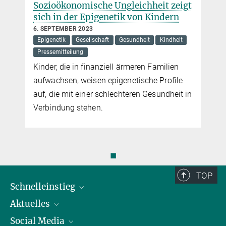
Sozioökonomische Ungleichheit zeigt
Kinder, die in finanziell ärmeren Familien aufwachsen, weisen
sich in der Epigenetik von Kindern
epigenetische Profile auf, die mit einer schlechteren Gesundheit in
Verbindung stehen. Die Ergebnisse der zugrundeliegenden Studie
6. SEPTEMBER 2023
Epigenetik
Gesellschaft
Gesundheit
Kindheit
wurden in der Fachzeitschrift
JAMA Pediatrics
veröffentlicht.
Pressemitteilung
Kinder, die in finanziell ärmeren Familien
mehr
aufwachsen, weisen epigenetische Profile
auf, die mit einer schlechteren Gesundheit in
Verbindung stehen.
◼
TOP
Schnelleinstieg
Aktuelles
Personen
Social Media
Pressebereich
Stellenangebote