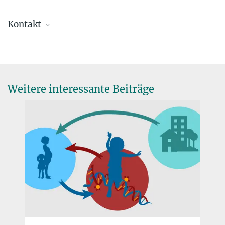
Kontakt
Maria Einhorn
Presse- und Öffentlichkeitsarbeit
+49 30 82406-211
einhorn@mpib-berlin.mpg.de
Weitere interessante Beiträge
Max-Planck-Institut für Bildungsforschung, Berlin
Nicole Siller
Presse- und Öffentlichkeitsarbeit
+49 30 82406-284
siller@mpib-berlin.mpg.de
Max Planck Institute for Human Development, Berlin
Sozioökonomische Ungleichheit zeigt sich in der
Epigenetik von Kindern
6. SEPTEMBER 2023