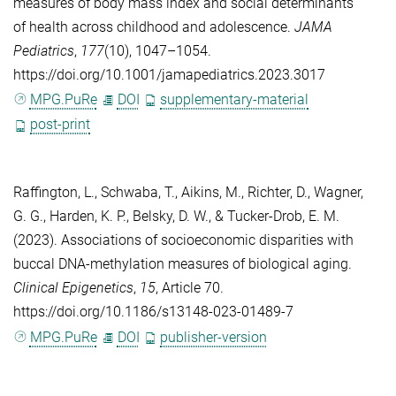
measures of body mass index and social determinants
of health across childhood and adolescence.
JAMA
Pediatrics
,
177
(10), 1047–1054.
https://doi.org/10.1001/jamapediatrics.2023.3017
MPG.PuRe
DOI
supplementary-material
post-print
Raffington, L.
,
Schwaba, T.
,
Aikins, M.
,
Richter, D.
,
Wagner,
G. G.
,
Harden, K. P.
,
Belsky, D. W.
, &
Tucker-Drob, E. M.
(2023). Associations of socioeconomic disparities with
buccal DNA-methylation measures of biological aging.
Clinical Epigenetics
,
15
, Article 70.
https://doi.org/10.1186/s13148-023-01489-7
MPG.PuRe
DOI
publisher-version