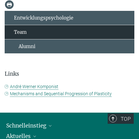
Entwicklungspsychologie
Team
Alumni
Links
André Werner Komponist
Mechanisms and Sequential Progression of Plasticity
TOP
Schnelleinstieg
Aktuelles
Personen