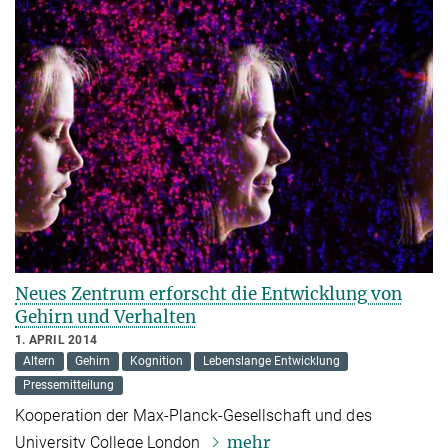
Neues Zentrum erforscht die Entwicklung von
Gehirn und Verhalten
1. APRIL 2014
Altern
Gehirn
Kognition
Lebenslange Entwicklung
Pressemitteilung
Kooperation der Max-Planck-Gesellschaft und des
mehr
University College London