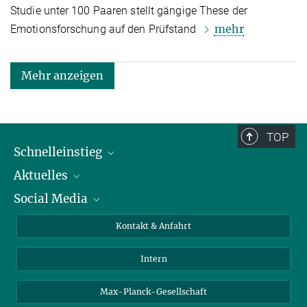
Studie unter 100 Paaren stellt gängige These der
mehr
Emotionsforschung auf den Prüfstand
Mehr anzeigen
TOP
Schnelleinstieg
Aktuelles
Personen
Social Media
Pressebereich
Stellenangebote
Studienteilnahme
Veranstaltungen
Bluesky
Kontakt & Anfahrt
X
Intern
LinkedIn
Youtube
Max-Planck-Gesellschaft