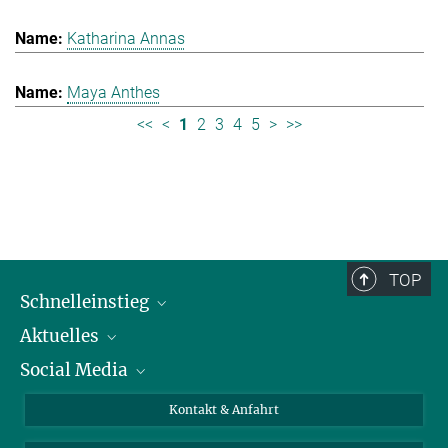
Katharina Annas
Maya Anthes
<<
<
1
2
3
4
5
>
>>
TOP
Schnelleinstieg
Aktuelles
Personen
Social Media
Pressebereich
Stellenangebote
Studienteilnahme
Veranstaltungen
Bluesky
Kontakt & Anfahrt
X