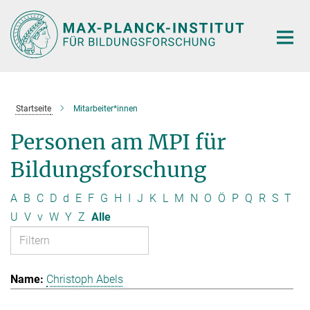
Hauptinhalt
Startseite
Mitarbeiter*innen
Personen am MPI für
Bildungsforschung
A
B
C
D
d
E
F
G
H
I
J
K
L
M
N
O
Ö
P
Q
R
S
T
U
V
v
W
Y
Z
Alle
Christoph Abels