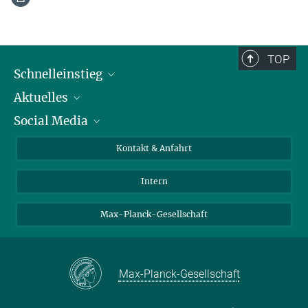
TOP
Schnelleinstieg
Aktuelles
Personen
Social Media
Pressebereich
Stellenangebote
Studienteilnahme
Veranstaltungen
Bluesky
Kontakt & Anfahrt
X
Intern
LinkedIn
Youtube
Max-Planck-Gesellschaft
Max-Planck-Gesellschaft