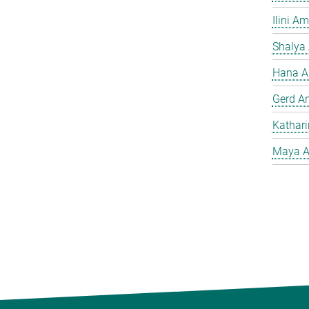
Ilini A
Shalya
Hana A
Gerd A
Kathar
Maya A