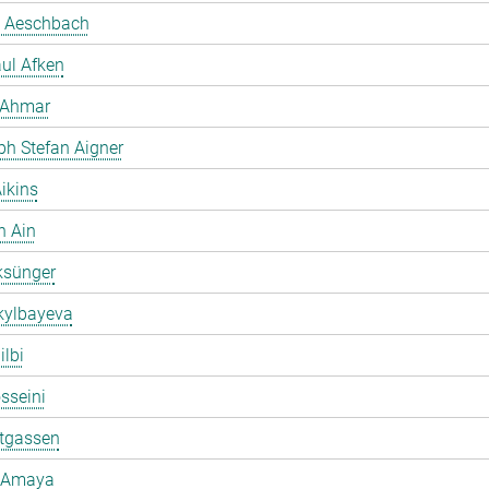
 Aeschbach
ul Afken
 Ahmar
ph Stefan Aigner
ikins
h Ain
ksünger
kylbayeva
ilbi
osseini
ltgassen
 Amaya