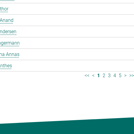
mthor
 Anand
ndersen
ngermann
ina Annas
nthes
<<
<
1
2
3
4
5
>
>