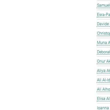
Samuel
Esra-Pa
Davide
Christo
Muna A
Debora
Onur A
Aliya A
Ali Al-Id
Ali Alh
Elisa A
Ioanna