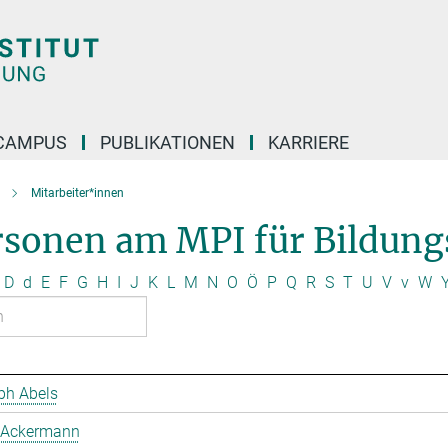
CAMPUS
PUBLIKATIONEN
KARRIERE
Mitarbeiter*innen
rsonen am MPI für Bildung
D
d
E
F
G
H
I
J
K
L
M
N
O
Ö
P
Q
R
S
T
U
V
v
W
ph Abels
 Ackermann