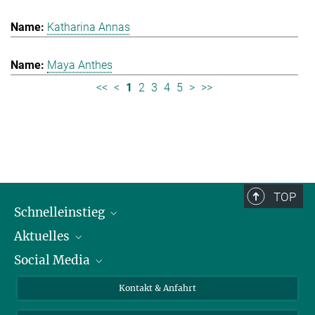
Katharina Annas
Maya Anthes
<<
<
1
2
3
4
5
>
>>
TOP
Schnelleinstieg
Aktuelles
Personen
Social Media
Pressebereich
Stellenangebote
Studienteilnahme
Veranstaltungen
Bluesky
Kontakt & Anfahrt
X