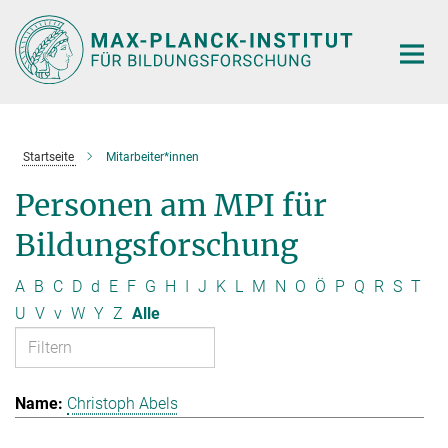
Hauptinhalt
Startseite
Mitarbeiter*innen
Personen am MPI für
Bildungsforschung
A
B
C
D
d
E
F
G
H
I
J
K
L
M
N
O
Ö
P
Q
R
S
T
U
V
v
W
Y
Z
Alle
Christoph Abels