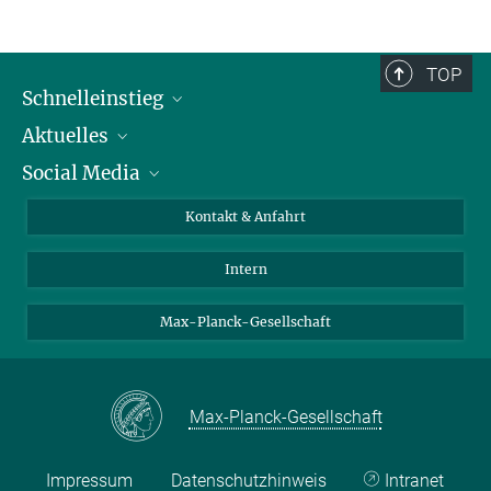
TOP
Schnelleinstieg
Aktuelles
Personen
Social Media
Pressebereich
Stellenangebote
Studienteilnahme
Veranstaltungen
Bluesky
Kontakt & Anfahrt
X
Intern
LinkedIn
Youtube
Max-Planck-Gesellschaft
Max-Planck-Gesellschaft
Impressum
Datenschutzhinweis
Intranet