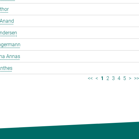
mthor
 Anand
ndersen
ngermann
ina Annas
nthes
<<
<
1
2
3
4
5
>
>