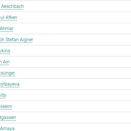
 Aeschbach
ul Afken
 Ahmar
ph Stefan Aigner
ikins
h Ain
ksünger
kylbayeva
ilbi
osseini
ltgassen
 Amaya