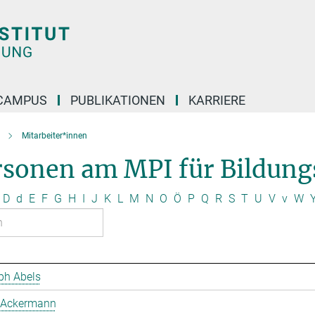
CAMPUS
PUBLIKATIONEN
KARRIERE
Mitarbeiter*innen
rsonen am MPI für Bildung
D
d
E
F
G
H
I
J
K
L
M
N
O
Ö
P
Q
R
S
T
U
V
v
W
ph Abels
 Ackermann