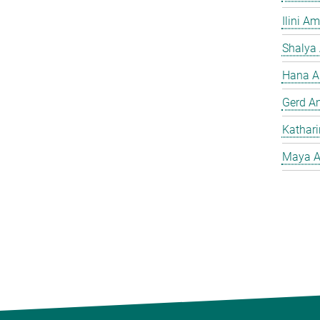
Ilini A
Shalya
Hana A
Gerd A
Kathar
Maya A