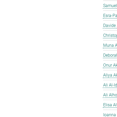
Samuel
Esra-Pa
Davide
Christo
Muna A
Debora
Onur A
Aliya A
Ali Al-Id
Ali Alh
Elisa A
Ioanna