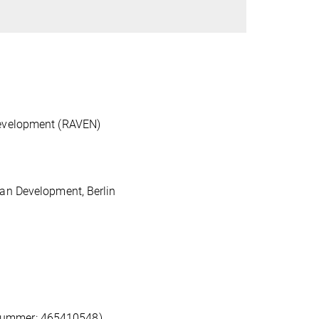
development (RAVEN)
man Development, Berlin
tnummer: 465410548)