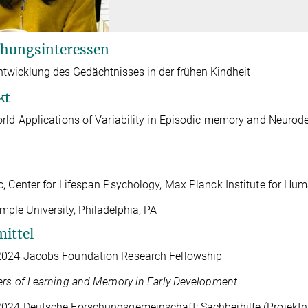
hungsinteressen
ntwicklung des Gedächtnisses in der frühen Kindheit
kt
rld Applications of Variability in Episodic memory and Neuro
, Center for Lifespan Psychology, Max Planck Institute for Hu
mple University, Philadelphia, PA
mittel
024 Jacobs Foundation Research Fellowship
ers of Learning and Memory in Early Development
024 Deutsche Forschungsgemeinschaft: Sachbeihilfe (Projek