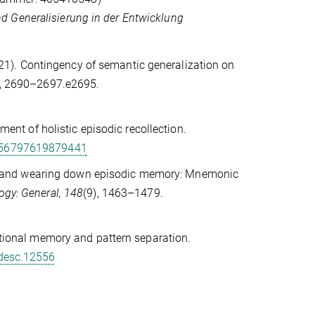
d Generalisierung in der Entwicklung
(2021). Contingency of semantic generalization on
), 2690–2697.e2695.
pment of holistic episodic recollection.
0956797619879441
ng up and wearing down episodic memory: Mnemonic
ogy: General, 148
(9), 1463–1479.
lational memory and pattern separation.
/desc.12556