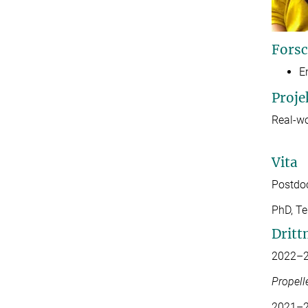
Forsc
E
Proje
Real-wo
Vita
Postdoc
PhD, Te
Dritt
2022–2
Propell
2021–2