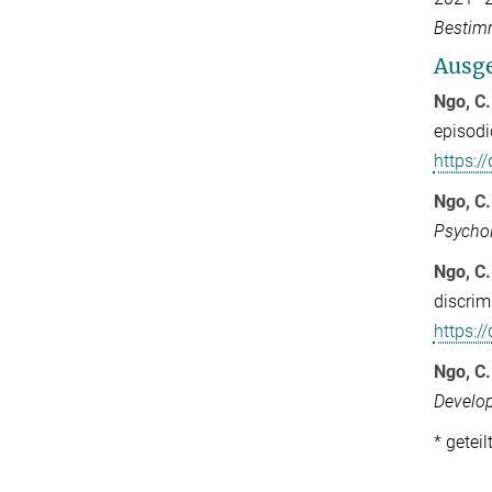
Bestimm
Ausge
Ngo, C.
episodi
https:/
Ngo, C.
Psychol
Ngo, C.
discrim
https:/
Ngo, C.
Develop
* getei