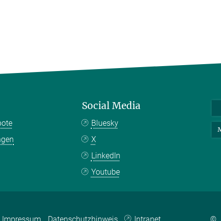
Social Media
bote
Bluesky
M
ngen
X
LinkedIn
Youtube
Impressum
Datenschutzhinweis
Intranet
©