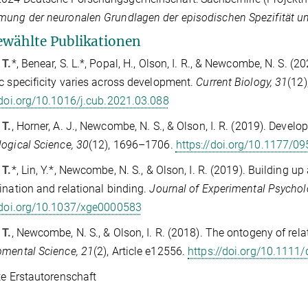
ung der neuronalen Grundlagen der episodischen Spezifität un
wählte Publikationen
 T.
*, Benear, S. L.*, Popal, H., Olson, I. R., & Newcombe, N. S. 
c specificity varies across development.
Current Biology, 31
(12
/doi.org/10.1016/j.cub.2021.03.088
 T.
, Horner, A. J., Newcombe, N. S., & Olson, I. R. (2019). Develo
ogical Science, 30
(12), 1696–1706.
https://doi.org/10.1177/
 T.
*, Lin, Y.*, Newcombe, N. S., & Olson, I. R. (2019). Buildi
ination and relational binding.
Journal of Experimental Psychol
/doi.org/10.1037/xge0000583
 T.
, Newcombe, N. S., & Olson, I. R. (2018). The ontogeny of re
mental Science, 21
(2), Article e12556.
https://doi.org/10.1111
lte Erstautorenschaft