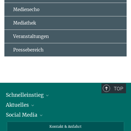
Medienecho
Mediathek
Veranstaltungen
Pressebereich
TOP
Schnelleinstieg
Aktuelles
Personen
Social Media
Pressebereich
Stellenangebote
Studienteilnahme
Veranstaltungen
Bluesky
Kontakt & Anfahrt