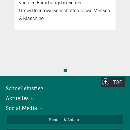
von den Forschungsbereichen
Umweltneurowissenschaften sowie Mensch
& Maschine
◼
TOP
Schnelleinstieg
Aktuelles
Personen
Social Media
Pressebereich
Stellenangebote
Studienteilnahme
Veranstaltungen
Bluesky
Kontakt & Anfahrt
X